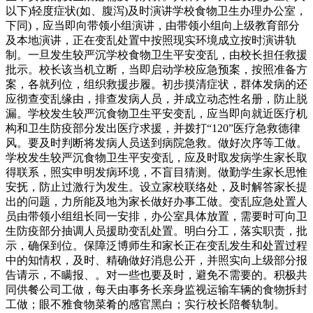
以下)轻度症状(如、腹泻)及时演讲学校食物卫生办理办公室，
下同)，应当即向带领小组演讲，由带领小组向上级教育部分
及本地演讲，正在变乱处置中按照现实环境成立按时演讲轨
制。一旦发生较严沉学校食物卫生平安变乱，由校长担任救援
批示。校长该当机立断，当即启动学校应急预案，按照准备方
案，各就列位，组织救援步履。初步摸清症状，群体发病的还
应彻查变乱缘由，排查发病人员，并成立动态性名册，防止脱
漏。学校发生较严沉食物卫生平安变乱，应当即向就近医疗机
构和卫生防疫部分发出医疗求援，并拨打“120”医疗急救德律
风。要及时判断将发病人员送到病院急救。做好次序等工做。
学校发生较严沉食物卫生平安变乱，应及时取发病学生家长取
得联系，照实申明发病环境，不盲目猜测。做勤学生家长思惟
安抚，防止过激行为发生。设立家校联络处，及时解答家长提
出的问题，力所能及地为家长做好办事工做。变乱应急处置人
员由带领小组组长同一安排，办公室具体放置，需要时可向卫
生防疫部分抽调人员援助变乱处置。明白分工，落实职责，批
示，确保到位。保障泛博师生和家长正在变乱发生和处置过程
中的知情权，及时、精确做好消息公开，并照实向上级部分报
告请示，不瞒报、。对一些也要及时，避免不需要的。积极共
同供餐公司工做，每天由事务长亲身监视运输车辆的食物拆封
工做；眼不雅食物菜肴的感官黑白；实行校长陪餐轨制。