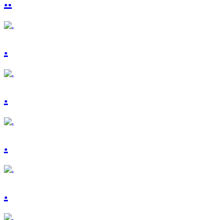
..
.
.
.
.