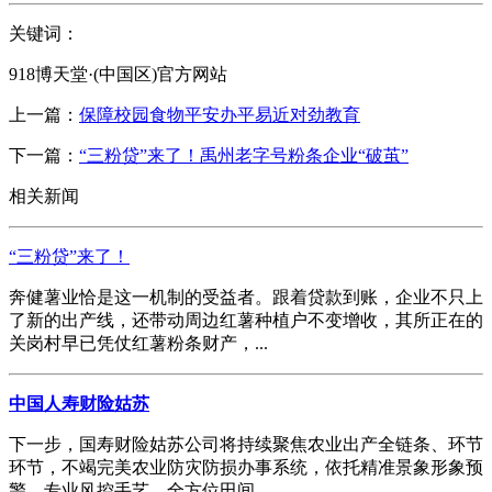
关键词：
918博天堂·(中国区)官方网站
上一篇：
保障校园食物平安办平易近对劲教育
下一篇：
“三粉贷”来了！禹州老字号粉条企业“破茧”
相关新闻
“三粉贷”来了！
奔健薯业恰是这一机制的受益者。跟着贷款到账，企业不只上
了新的出产线，还带动周边红薯种植户不变增收，其所正在的
关岗村早已凭仗红薯粉条财产，...
中国人寿财险姑苏
下一步，国寿财险姑苏公司将持续聚焦农业出产全链条、环节
环节，不竭完美农业防灾防损办事系统，依托精准景象形象预
警、专业风控手艺、全方位田间...