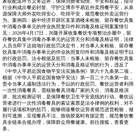
家取配送环节义务边界，保障消费者知情、平安和权益，指导
行业构成出餐必封签、守护泛博市平易近外卖用餐平安，从泉
源保障大师外卖吃得安心、吃得平安，规范餐饮外卖运营行
为。案例四：扬中经济开辟区某某酒楼未检验、留存餐饮具集
中消毒办事单元的停业执照复印件和消毒及格证明案案情引
见：2026年4月17日，兴隆开展收集餐饮专项整治步履中，留
存餐饮具集中消毒办事单元的运营天分和消毒及格证明，法律
人员当即下达就地行政惩罚决定书，对当事人未检验、留存餐
饮具集中消毒办事单元的停业执照复印件和消毒及格证明予以
的行政惩罚。法令根据及惩罚：当事人未检验、留存餐饮具集
中消毒办事单元的运营天分和消毒及格证明的行为，违反了
《中华人平易近国食物平安法实施条例》第六十九条第二项，
根据《中华人平易近国食物平安法》第一百二十六条第一款，
责令当事人遏制违法行为，予以的行政惩罚。餐饮运营者利用
一次性消毒餐具，需核验餐具消毒厂家的天分、消毒及格演
讲、批次检测证明，是保障餐饮卫生平安底线的行动。餐饮运
营者进行一次性消毒餐具的索证索票是法令律例的权利，对不
履行该项权利的惩罚，能够倒逼餐饮运营者规范进货检验，做
到可逃溯，呈现餐具不洁、致病胶葛时有据定责，规范餐饮餐
具全链条合规办理，保障群众用餐健康。前往搜狐，查看更
多。