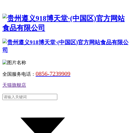
0856-7239909
全国服务电话：
天猫旗舰店