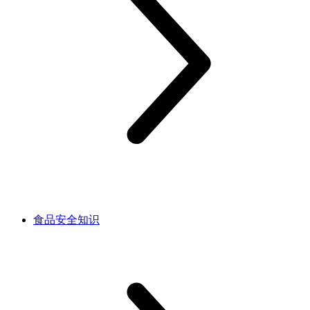
食品安全知识