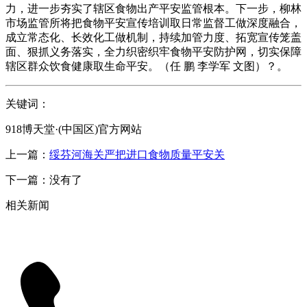
力，进一步夯实了辖区食物出产平安监管根本。下一步，柳林
市场监管所将把食物平安宣传培训取日常监督工做深度融合，
成立常态化、长效化工做机制，持续加管力度、拓宽宣传笼盖
面、狠抓义务落实，全力织密织牢食物平安防护网，切实保障
辖区群众饮食健康取生命平安。（任 鹏 李学军 文图）？。
关键词：
918博天堂·(中国区)官方网站
上一篇：
绥芬河海关严把进口食物质量平安关
下一篇：没有了
相关新闻