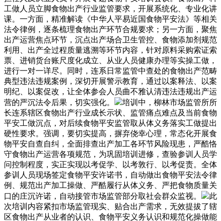
工做人员立脚食物出产行业监管要求，开展系统化、专业化讲
课。一方面，精准解读《中华人平易近国食物平安法》等相关
法令律例，逐条梳理食物出产环节合规要求；另一方面，聚焦
出产运营焦点环节，沉点出产场合卫生管控、食物添加剂规范
利用、出产全过程质量逃溯等环节内容，针对原料采购索证索
票、进销货台账尺度化成立、从业人员健康办理等实操工做，
进行一对一详尽。同时，连系日常监管中查处的食物出产范畴
典型违法违规案例，深切开展警示教育，通过以案释法、以案
明纪、以案促改，让全体参会人员曲不雅认清违法违规出产运
营的严沉法令后果，切实强化。
培训中，柳林市场监管所所
长连系辖区食物出产行业成长示状、监管痛点难点及当前食物
平安工做沉点，对后续食物平安监管取从体义务落实工做提出
硬性要求。强调，要切实提高，摒弃侥幸心理，常态化开展食
物平安自查自纠，全面排查出产加工各环节风险现患，严酷恪
守食物出产运营各项规范，为巩固培训进修，查验参训人员学
问控制程度，实正实现以考促学、以考敦行、以考促责。全体
参训人员现场签定食物平安许诺书，自动做出食物平安法令律
例、规范出产加工操做、严酷履行从体义务、严把食物质量关
口的庄沉许诺，自动接管市场监管部分取社会群众监视。
此
次培训内容紧扣市场监管现实、贴合出产需求，无效提拔了辖
区食物出产从业者的认识、食物平安义务认识和规范化操做能