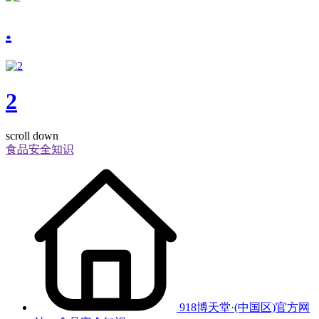
.
2
scroll down
食品安全知识
918博天堂·(中国区)官方网