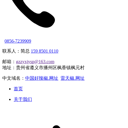
0856-7239909
联系人：简总
159 8501 0110
邮箱：
gzzyxjysp@163.com
地址：贵州省遵义市播州区枫香镇枫元村
中文域名：
中国好辣椒.网址
雷天椒.网址
首页
关于我们