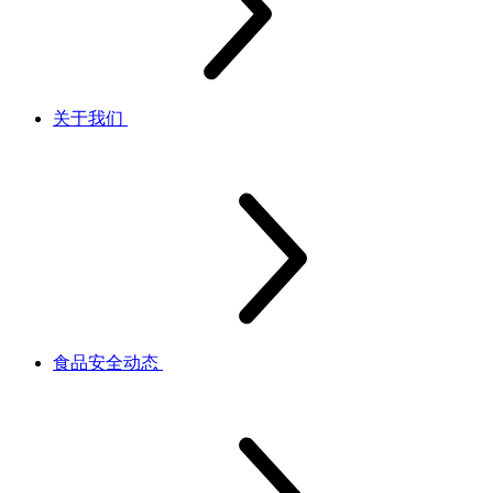
关于我们
食品安全动态