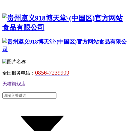
0856-7239909
全国服务电话：
天猫旗舰店