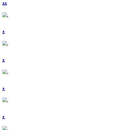
..
.
.
.
.