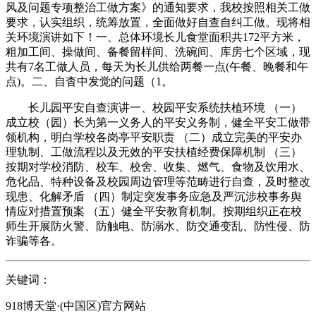
风及问题专项整治工做方案》的通知要求，我校按照相关工做
要求，认实组织，统筹放置，全面做好自查自纠工做。现将相
关环境演讲如下！一、总体环境长儿食堂面积共172平方米，
粗加工间、操做间、备餐留样间、洗碗间、库房七个区域，现
共有7名工做人员，每天为长儿供给两餐一点(午餐、晚餐和午
点)。二、自杳中发觉的问题（1。
长儿园平安自查演讲一、校园平安系统扶植环境 （一）
成立校（园）长为第一义务人的平安义务制，健全平安工做带
领机构，明白学校各岗亭平安职责 （二）成立完美的平安办
理轨制、工做流程以及无效的平安扶植经费保障机制 （三）
按期对学校消防、校车、校舍、收集、燃气、食物及饮用水、
危化品、特种设备及校园周边管理等范畴进行自查，及时整改
现患、化解矛盾 （四）制定突发事务应急及严沉涉校事务舆
情应对措置预案 （五）健全平安教育机制。按期组织正在校
师生开展防火警、防触电、防溺水、防交通变乱、防性侵、防
诈骗等各。
关键词：
918博天堂·(中国区)官方网站