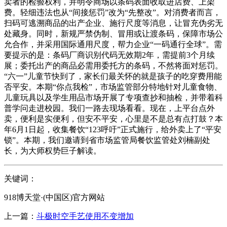
卖者的检验权利，并明令商场以条码表面收取进店费、上架
费。轻细违法也从“间接惩罚”改为“先整改”。对消费者而言，
扫码可逃溯商品的出产企业、施行尺度等消息，让冒充伪劣无
处藏身。同时，新规严禁伪制、冒用或让渡条码，保障市场公
允合作，并采用国际通用尺度，帮力企业“一码通行全球”。需
要提示的是：条码厂商识别代码无效期2年，需提前3个月续
展；委托出产的商品必需用委托方的条码，不然将面对惩罚。
“六一”儿童节快到了，家长们最关怀的就是孩子的吃穿费用能
否平安。本期“你点我检”，市场监管部分特地针对儿童食物、
儿童玩具以及学生用品市场开展了专项查抄和抽检，并带着科
普学问走进校园。我们一路去现场看看。现在，上平台点外
卖，便利是实便利，但安不平安，心里是不是总有点打鼓？本
年6月1日起，收集餐饮“123呼吁”正式施行，给外卖上了“平安
锁”。本期，我们邀请到省市场监管局餐饮监管处刘楠副处
长，为大师权势巨子解读。
关键词：
918博天堂·(中国区)官方网站
上一篇：
斗极时空手艺使用不变增加