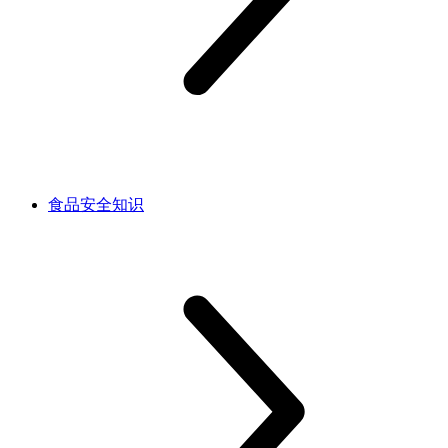
食品安全知识