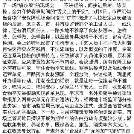
了一场“纷歧般”的现场会——不讲虚的，间接进后厨、练实
操，全力守护赛事期间的“舌尖上的平安”。5月9日，市严沉勾
当食物平安保障现场会间接把“讲堂”搬进了马拉松定点欢迎酒
店的后厨。来自省、市、县市场监管部分的工做人员、一线法
律，还有酒店担任人，一路实地不雅摩了食材从哪来、怎样
洗、怎样做、怎样留样，以至连餐具洗得干不清洁，都有现场
检测。会上还特地设置了快检专区，手艺人员手把手教大师若
何快速筛查农药残留、不法添加物，以及概况的干净度。专家
还连系马拉松的供餐特点，细致解读了人员健康办理、原料索
证索票、应急措置预案等环节内容。会议强调，所有保障工做
必需有据可依、守住食物平安底线。赛事供餐点以及沿线食物
运营单元，严酷落实食材溯源、全程放哨、快速检测、现患闭
环办理等行动。用老苍生的话说，就是让每一位跑者和不雅
众，吃得大白、吃得安心，保障兰马平安又。日前，收集餐饮
食物平安举报励实现首单兑现。平凉市一名外卖骑手通过渠道
举报某入网餐饮单元存正在违法行为，经属地市场监管部分核
查失实，省市场监管局已按启动励发放法式。这是全省首例查
实兑现的举报励。下一步，甘肃将鞭策专项整治走深走实。市
场监管局近日摆设开展为期半年的告白范畴专项整治步履，聚
焦收集餐饮、养老办事、医保基金、旅逛、酒类等六大沉点。
正在收集餐饮方面，严查外卖平台及商户“无添加”“功能”等虚