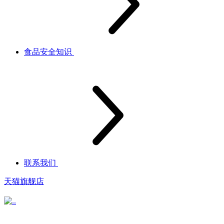
食品安全知识
联系我们
天猫旗舰店