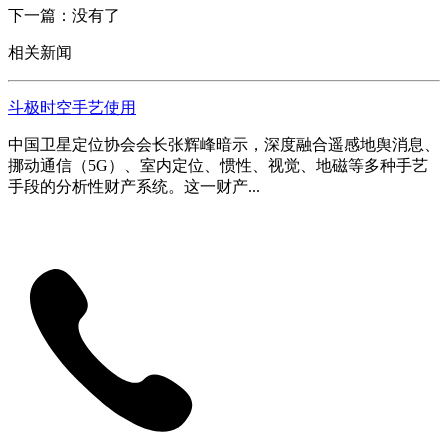
下一篇：没有了
相关新闻
斗极时空手艺使用
中国卫星定位协会会长张辉峰暗示，深度融合遥感地舆消息、
挪动通信（5G）、室内定位、惯性、视觉、地磁等多种手艺
手段的分析性财产系统。这一财产...