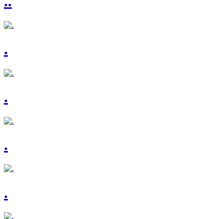
..
.
.
.
.