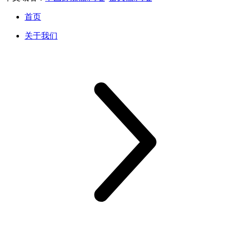
首页
关于我们