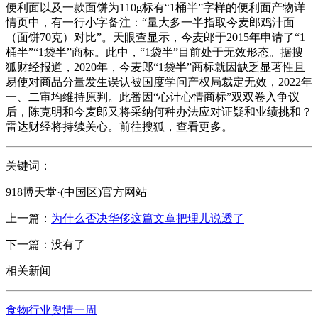
便利面以及一款面饼为110g标有“1桶半”字样的便利面产物详
情页中，有一行小字备注：“量大多一半指取今麦郎鸡汁面
（面饼70克）对比”。天眼查显示，今麦郎于2015年申请了“1
桶半”“1袋半”商标。此中，“1袋半”目前处于无效形态。据搜
狐财经报道，2020年，今麦郎“1袋半”商标就因缺乏显著性且
易使对商品分量发生误认被国度学问产权局裁定无效，2022年
一、二审均维持原判。此番因“心计心情商标”双双卷入争议
后，陈克明和今麦郎又将采纳何种办法应对证疑和业绩挑和？
雷达财经将持续关心。前往搜狐，查看更多。
关键词：
918博天堂·(中国区)官方网站
上一篇：
为什么否决华侈这篇文章把理儿说透了
下一篇：没有了
相关新闻
食物行业舆情一周