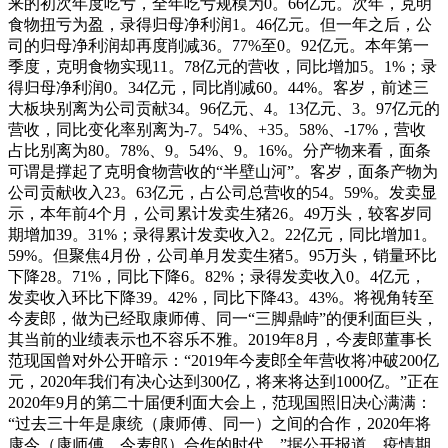
来的初次年度吃亏，全年吃亏规模为0。66亿元。次年，克明
食物扭亏为盈，录得归母净利润1。46亿元。但一年之后，公
司的归母净利润却再度削减36。77%至0。92亿元。本年第一
季度，克明食物实现11。78亿元的营收，同比增加5。1%；录
得归母净利润0。34亿元，同比削减60。44%。客岁，前述三
大板块别离为公司贡献34。96亿元、4。13亿元、3。97亿元的
营收，同比变化率别离为-7。54%、+35。58%、-17%，营收
占比别离为80。78%、9。54%、9。16%。分产物来看，面条
可谓是撑起了克明食物营收的“半壁山河”。客岁，面条产物为
公司贡献收入23。63亿元，占公司总营收的54。59%。发卖显
示，本年前4个月，公司累计发卖生猪26。49万头，较客岁同
期增加39。31%；录得累计发卖收入2。22亿元，同比增加1。
59%。但聚焦4月份，公司单月发卖生猪5。95万头，销量环比
下降28。71%，同比下降6。82%；录得发卖收入0。4亿元，
发卖收入环比下降39。42%，同比下降43。43%。将视角转至
今麦郎，做为已经取康师傅、同一“三脚鼎峙”的便利面巨头，
其当前的业绩表示也不容乐不雅。2019年8月，今麦郎董事长
范现国曾对外公开暗示：“2019年今麦郎全年营收将冲破200亿
元，2020年我们有决心达到300亿，将来将达到1000亿。”正在
2020年9月的第二十届便利面大会上，范现国照旧决心满满：
“过去三十年是康统（康师傅、同一）之间的合作，2020年将
康今（康师傅、今麦郎）合作的时代。”据公开报道，疫情期