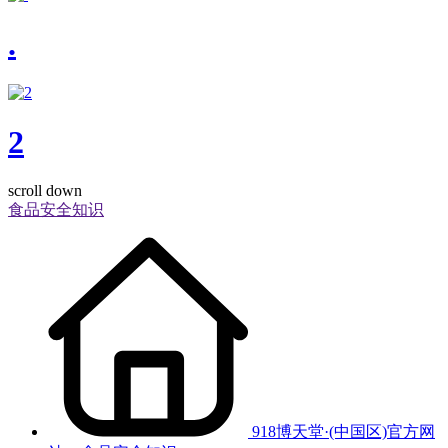
.
2
scroll down
食品安全知识
918博天堂·(中国区)官方网