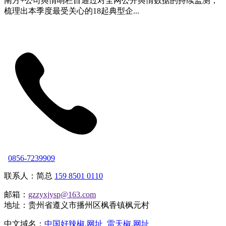
南方+公司舆情哨栏目通过对全网公开舆情数据的持续监测，
梳理出本季度最受关心的18起典型企...
0856-7239909
联系人：简总
159 8501 0110
邮箱：
gzzyxjysp@163.com
地址：贵州省遵义市播州区枫香镇枫元村
中文域名：
中国好辣椒.网址
雷天椒.网址