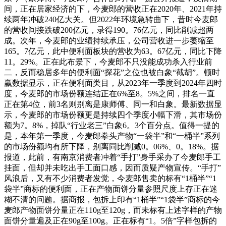
间，正在居家经济的下，今麦郎的营收正在2020年、2021年持
续两年冲破240亿大关。但2022年环境急转曲下，昔时今麦郎
的营收间接跌破200亿元，录得190。76亿元，同比削减超两
成。次年，今麦郎的业绩持续承压，公司营收进一步萎缩至
165。7亿元，此中便利面板块的营收为63。67亿元，同比下降
11。29%。正在此布景下，今麦郎不只没能成功杀入行业前
二，反而稳居多年的便利面“探花”之位也被白象“截胡”。顿时
赢数据显示，正在便利面类目，从2023年一季度到2024年四时
度，今麦郎的市场份额连结正在6%至8。5%之间，排名一直
正在第4位，前3名则别离是康师傅、同一和白象。最新数据显
示，今麦郎的市场份额更是持续四个季度小幅下滑，其市场份
额为7。8%，掉队“行业老三”白象6。3个百分点。值得一提的
是，本年第一季度，今麦郎拳头产物“一袋半”和“一桶半”系列
的市场份额均有所下降，别离同比削减0。06%、0。18%。据
报道，此前，有南京消费者冲着“手打”身手采办了今麦郎手工
挂面，但却并未吃出手工面口感，因而质疑产物宣传。“手打”
风浪后，又有不少消费者发觉，今麦郎售卖的标有“1桶半”“1
袋半”商标的便利面，正在产物面饼分量参照尺度上存正在迷
糊不清的问题。据商报，包拆上印有“1桶半”“1袋半”商标的今
麦郎产物面饼分量正在110g至120g，而未标有上述字样的产物
面饼分量遍及正在90g至100g。正在标有“1。5倍”字样包拆的