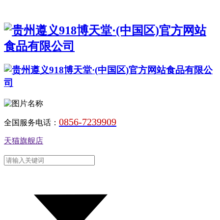
0856-7239909
全国服务电话：
天猫旗舰店