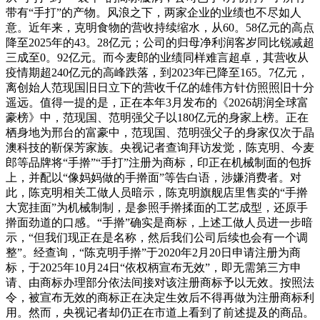
带有“手打”的产物。风浪之下，两家企业的业绩也不尽如人
意。近年来，克明食物的营收持续缩水，从60。58亿元的高点
降至2025年的43。28亿元；公司的归母净利润客岁同比锐减超
三成至0。92亿元。而今麦郎的业绩同样难言超卓，其营收从
疫情期超240亿元的高峰跌落，到2023年已降至165。7亿元，
离创始人范现国旧日立下的营收千亿的雄伟方针仿照照旧十分
遥远。值得一提的是，正在本年3月发布的《2026胡润全球富
豪榜》中，范现国、范明强父子以180亿元的身家上榜。正在
栖身地为邢台的富豪中，范现国、范明强父子的身家仅次于晶
澳科技的靳保芳家族。央视记者查询拜访发觉，陈克明、今麦
郎等品牌将“手擀”“手打”注册为商标，印正在机械制面的包拆
上，并配以“像妈妈做的手擀面”等告白语，涉嫌消费者。对
此，陈克明相关工做人员暗示，陈克明旗舰店里售卖的“手擀
大宽挂面”为机械制制，是参照手擀揉面的工艺成型，还原手
擀面劲道的口感。“手擀”确实是商标，上述工做人员进一步暗
示，“但我们现正在是名称，然后我们公司后续也会有一个调
整”。经查询，“陈克明手擀”于2020年2月20日申请注册为商
标，于2025年10月24日“依权柄宣布无效”，即无需第三方申
请、由商标办理部分依法间接对该注册商标予以无效。按照法
令，被宣布无效的商标正在决定生效后不得再做为注册商标利
用。然而，央视记者却仍正在市道上看到了前述提及的商品。