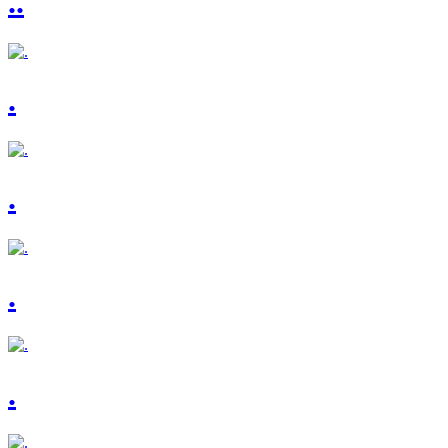
..
.
.
.
.