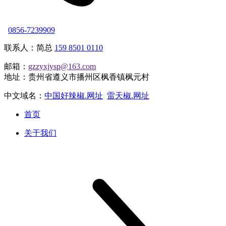
0856-7239909
联系人：简总
159 8501 0110
邮箱：
gzzyxjysp@163.com
地址：贵州省遵义市播州区枫香镇枫元村
中文域名：
中国好辣椒.网址
雷天椒.网址
首页
关于我们