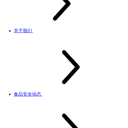
关于我们
食品安全动态