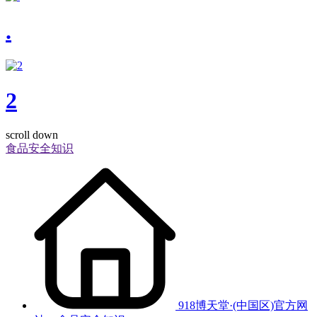
.
2
scroll down
食品安全知识
918博天堂·(中国区)官方网