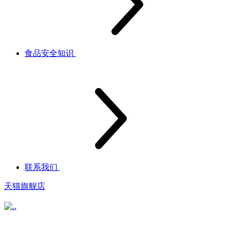
食品安全知识
联系我们
天猫旗舰店