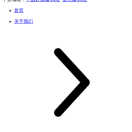
首页
关于我们