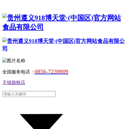
0856-7239909
全国服务电话：
天猫旗舰店