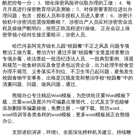
酷把控每一分； 3、细化保密风险评估取办理的工做； 4、每
月月底进行保密教育培训及测验； 5、对保密要害部位进出办
理问题，包含：授权人员和非授权人员进入要求； 6、涉密计
较机中涉密消息需按期断根 7、涉密出产人员应对涉密营业流
程及操做严酷明白，按照正轨流程进行操做。 正在会议上保
密带领小组何生接庄重暗示，涉密人员。
哈巴河县阿克齐镇长儿园“校园餐”不正之风及 问题专项
整治工做方案。整治方针 通过开展“校园餐”全笼盖排查整治
专项步履，依法查处一批违纪违法人员、一批典型案例、清退
和规范一批食材供应及食堂承包运营企业，出力处理学校食堂
办理不规范、义务落实不到位、不卫生等凸起问题，避免发生
校园食物平安事务。出格是沉视发觉和整治学校“校园餐”中的
清廉问题、问题、做风问题，通过。
熊猫办公专注精品Word模板，为您供给庄重Word模板下
载，庄重word及图片均可编纂点窜替代，公式及文字也能够
添加删除等编纂操做，免费注册，一键下载。简历word，
word培训等各类各样的word模板，更多word模板就正在熊猫
办公。
支部述职演讲，环绕1。全面深化榜样机关建立。持续鞭