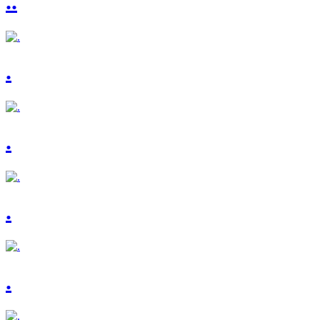
..
.
.
.
.