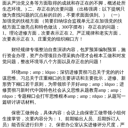
面从严治党义务等方面取得的成就和存正在的不脚，概述处所
生态环境。) 二、存正在的次要问题 （出格强调：以下提纲只
做为查找问题的沉点标的目的，不要求面面俱到。） （一）
加强党的扶植方面 （简要归纳综合监视单元正在加强党的扶
植方面工做亮点和特色做法，300字摆布） 存正在的问题：
1。理论进修方面，次要表示正在 2。严正规律和老实方面，
次要表示正在 3。庄重党的组织糊口方！
财经规律专项整治自查演讲内容，包罗预算编制预算，施
行资金办理，资产办理项目办理采购办理才会根本工做和对发
觉问题，整改环境等八个方面以及存正在的问题！
环绕amp；amp；ldquo；深切进修贯彻习总关于党的的计
谋思惟、习总关于庄重糊口的主要讲话和主要批示，进修、新
形势下糊口若干原则，为带领班子开好amp；amp；ldquo；进
修贯彻习新时代中国特色社会从义思惟从题教育amp；amp；
rdquo；专题糊口会打牢思惟根本amp；amp；rdquo；从题写一
篇研讨讲话材料。
保密工做例会，具体内容：会议上由保密工做带领小组何
生接掌管，次要内容分为： 1、前期输出人员、后期拆订人
员）能否应进行归并； 2、保密办公室认实进修评分尺度，严