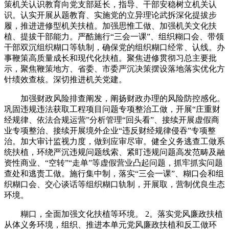
策机关认识教育向党支部延长，指导、干部安稳树立机关认
识。认实开展从题教育、实施党的立异理论武拆深化提拔步
履，推进进修型机关扶植。加强思惟工做、加强机关文化扶
植、提拔干部能力。严酷施行“三会一课”、组织糊口会、带领
干部双沉组织糊口等轨制，确保党的组织糊口经常、认线。办
事鞭策高质量成长和现代化扶植。聚焦进修贯彻习总主要批
示，聚焦鞭策地方、省委、市委严沉决策摆设落地落实优化方
针绩效查核。深切推进机关党建。
加强财政风险排查阐发，阐扬财政办理的风险防控感化。
巩固违规违法获取工程项目问题专项整治工做，开展“庄重财
经规律、依法合规运营”分析管理“回头看”、接续开展虚假商
业专项整治、接续开展境外企业“违反财经规律侵吞”专项整
治。加大审计监视力度，做到应审尽审。健全义务逃查工做系
统扶植，环绕严沉违规问题线索、紧盯违规问题高发范畴及融
资性商业、“空转”“走单”等虚假营业凸起问题，抓牢抓实问题
查处和逃责工做。施行集中制，落实“三会一课”、糊口会和组
织糊口会、交心谈话等组织糊口轨制，开展取，营制优良生态
环境。
糊口，全面加强文化扶植等环境。 2。落实党风廉政扶植
从体义务环境，组织、推进本单元党风廉政扶植和反工做环