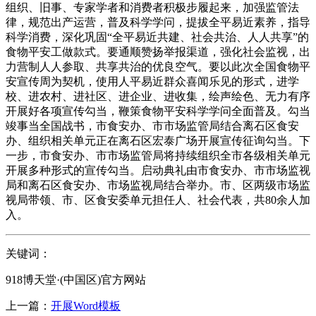
组织、旧事、专家学者和消费者积极步履起来，加强监管法
律，规范出产运营，普及科学学问，提拔全平易近素养，指导
科学消费，深化巩固“全平易近共建、社会共治、人人共享”的
食物平安工做款式。要通顺赞扬举报渠道，强化社会监视，出
力营制人人参取、共享共治的优良空气。要以此次全国食物平
安宣传周为契机，使用人平易近群众喜闻乐见的形式，进学
校、进农村、进社区、进企业、进收集，绘声绘色、无力有序
开展好各项宣传勾当，鞭策食物平安科学学问全面普及。勾当
竣事当全国战书，市食安办、市市场监管局结合离石区食安
办、组织相关单元正在离石区宏泰广场开展宣传征询勾当。下
一步，市食安办、市市场监管局将持续组织全市各级相关单元
开展多种形式的宣传勾当。启动典礼由市食安办、市市场监视
局和离石区食安办、市场监视局结合举办。市、区两级市场监
视局带领、市、区食安委单元担任人、社会代表，共80余人加
入。
关键词：
918博天堂·(中国区)官方网站
上一篇：
开展Word模板