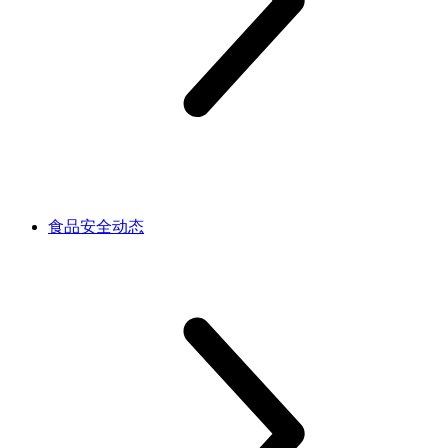
食品安全动态