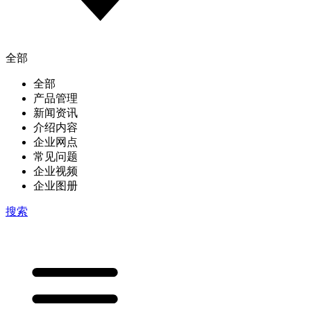
全部
全部
产品管理
新闻资讯
介绍内容
企业网点
常见问题
企业视频
企业图册
搜索