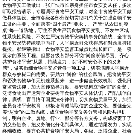
食物平安工做做出，张广怯市长亲身担任市食安委从任，多次
听取报告请示，专题调研食物平安工做，对全市食物平安工做
做具体摆设。全市各级各部分深切贯彻习总关于加强食物平安
工做的主要，全面落实“四个最严”要求，、严管“从农田到餐
桌”每一道防地，守住不发生严沉食物平安变乱、不发生区域
性系统性风险、不发生严沉食物平安舆情事务的底线，全市食
物平安形势持续稳中向好，人平易近群众获得感和对劲度持续
提拔。郝继荣指出，食物平安监督工做点过线长面广，是一项
复杂的系统工程。但愿各级各部分环绕“尚俭崇信尽责、齐心
共护食物平安”从题，持续发力，以“不时安心不下的义务
感”，做实做细食物平安监管每一项工做，切实满脚人平易近
群众夸姣糊口的需要。要鼎力“尚俭”的社会风尚，把食物平安
和否决食物华侈无机连系起来，进一步健全长效机制，强化日
常监管法律，加大宣传指导力度。要安稳树立“崇信”的食安，
泛博食物出产运营企业要树牢食物平安从体认识，严酷诚信自
律，底线，盲目恪守国度法令律例，切实食物质量平安，加强
全员食物平安教育，积极培育诚笃取信的企业文化。要健全完
美“尽责”的工做系统，成立食物平安义务分管和风险共担机
制，明白企业、属地、行业、部分等各方义务，构成权责了了
的义务链条，把义务细化分化到具体人，通过结尾发力，实现
终端收效。要齐心共护食物平安大局，各级、泛博企业、社会