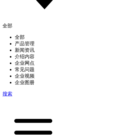
全部
全部
产品管理
新闻资讯
介绍内容
企业网点
常见问题
企业视频
企业图册
搜索