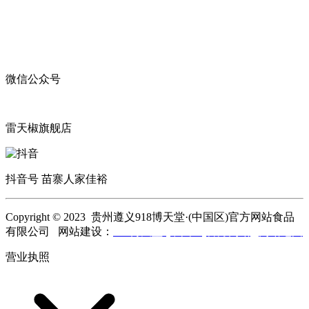
微信公众号
雷天椒旗舰店
抖音号 苗寨人家佳裕
Copyright © 2023 贵州遵义918博天堂·(中国区)官方网站食品
有限公司 网站建设：
918博天堂·(中国区)官方网站
网站地图
营业执照