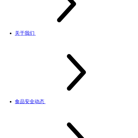
关于我们
食品安全动态