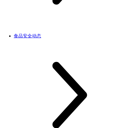
食品安全动态