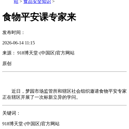
站
>
食品安全知识
>
食物平安课专家来
发布时间：
2026-06-14 11:15
来源： 918博天堂·(中国区)官方网站
原创
近日，梦园市场监管所和辖区社会组织邀请食物平安专家
正在辖区开展了一次标新立异的学问。
关键词：
918博天堂·(中国区)官方网站