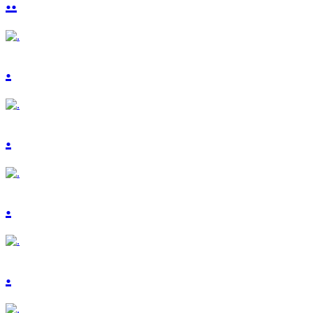
..
.
.
.
.