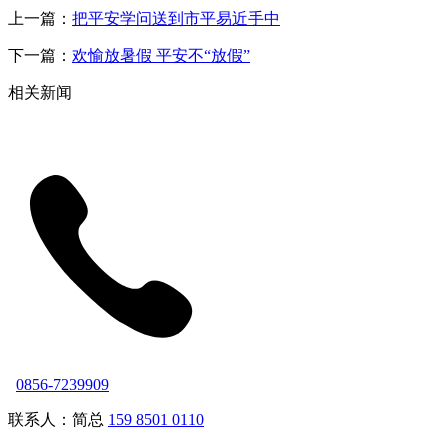
上一篇：
把平安学问送到市平易近手中
下一篇：
欢愉放暑假 平安不“放假”
相关新闻
0856-7239909
联系人：简总
159 8501 0110