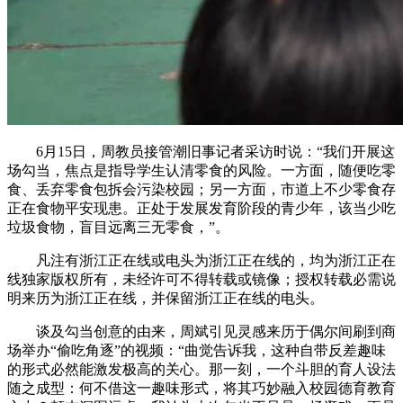
6月15日，周教员接管潮旧事记者采访时说：“我们开展这
场勾当，焦点是指导学生认清零食的风险。一方面，随便吃零
食、丢弃零食包拆会污染校园；另一方面，市道上不少零食存
正在食物平安现患。正处于发展发育阶段的青少年，该当少吃
垃圾食物，盲目远离三无零食，”。
凡注有浙江正在线或电头为浙江正在线的，均为浙江正在
线独家版权所有，未经许可不得转载或镜像；授权转载必需说
明来历为浙江正在线，并保留浙江正在线的电头。
谈及勾当创意的由来，周斌引见灵感来历于偶尔间刷到商
场举办“偷吃角逐”的视频：“曲觉告诉我，这种自带反差趣味
的形式必然能激发极高的关心。那一刻，一个斗胆的育人设法
随之成型：何不借这一趣味形式，将其巧妙融入校园德育教育