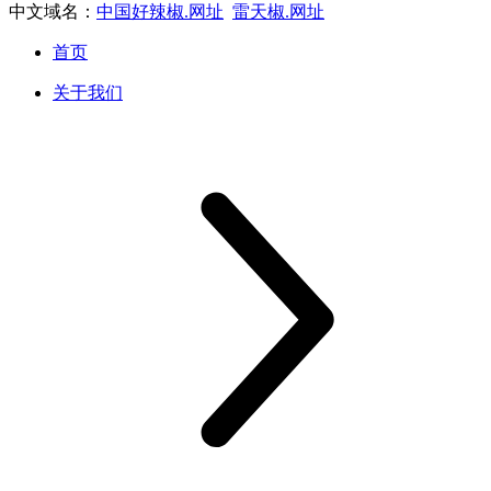
中文域名：
中国好辣椒.网址
雷天椒.网址
首页
关于我们