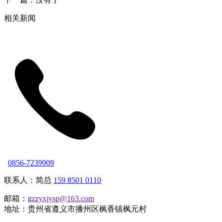
相关新闻
0856-7239909
联系人：简总
159 8501 0110
邮箱：
gzzyxjysp@163.com
地址：贵州省遵义市播州区枫香镇枫元村