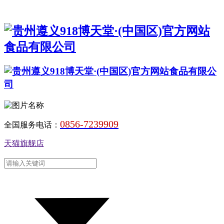
0856-7239909
全国服务电话：
天猫旗舰店