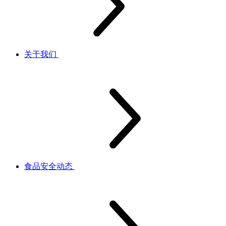
关于我们
食品安全动态