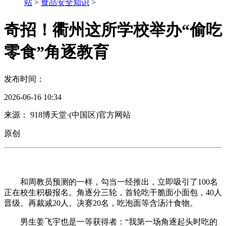
站
>
食品安全知识
>
奇招！衢州这所学校举办“偷吃
零食”角逐教育
发布时间：
2026-06-16 10:34
来源： 918博天堂·(中国区)官方网站
原创
和周教员预测的一样，勾当一经推出，立即吸引了100名
正在校生积极报名。角逐分三轮，首轮吃干脆面小面包，40人
晋级。再裁减20人。决赛20名，吃泡面等含汤汁食物。
男生姜飞宇也是一等获得者：“我第一场角逐起头时吃的