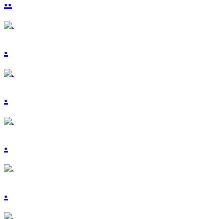
..
.
.
.
.