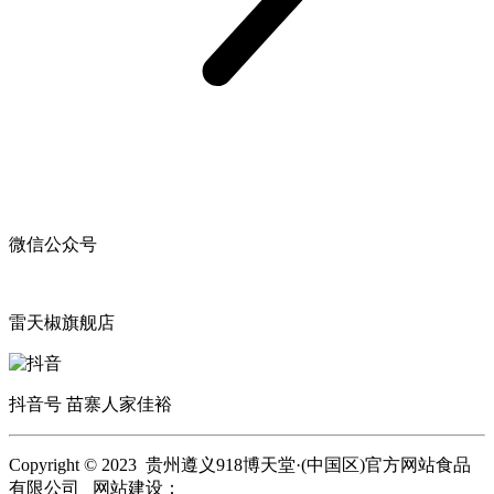
微信公众号
雷天椒旗舰店
抖音号 苗寨人家佳裕
Copyright © 2023 贵州遵义918博天堂·(中国区)官方网站食品
有限公司 网站建设：
918博天堂·(中国区)官方网站
网站地图