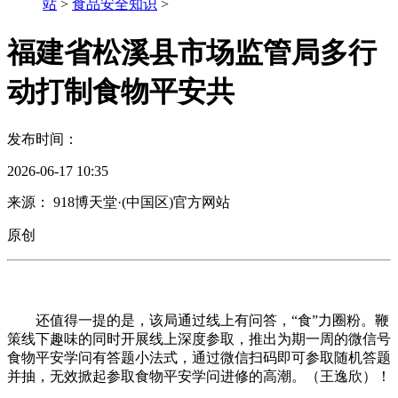
站
>
食品安全知识
>
福建省松溪县市场监管局多行
动打制食物平安共
发布时间：
2026-06-17 10:35
来源： 918博天堂·(中国区)官方网站
原创
还值得一提的是，该局通过线上有问答，“食”力圈粉。鞭
策线下趣味的同时开展线上深度参取，推出为期一周的微信号
食物平安学问有答题小法式，通过微信扫码即可参取随机答题
并抽，无效掀起参取食物平安学问进修的高潮。（王逸欣）！