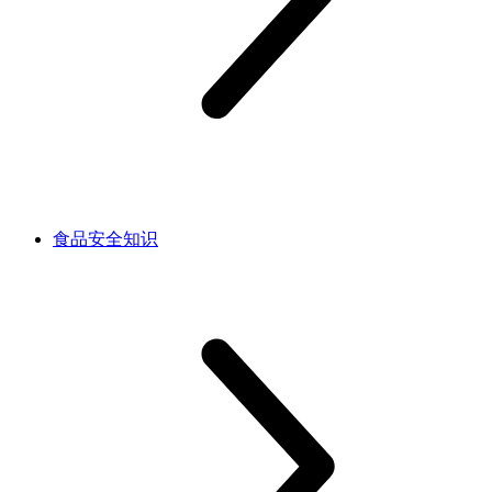
食品安全知识