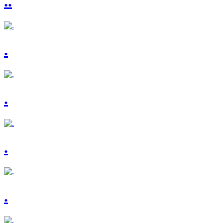
..
.
.
.
.