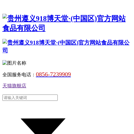
0856-7239909
全国服务电话：
天猫旗舰店