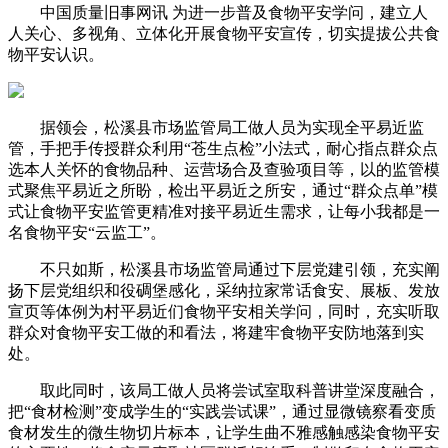
中国质量旧事网讯 为进一步普及食物平安学问，建立人
人关心、多视角、立体化开展食物平安宣传，切实提拔公共食
物平安认识。
据领会，松溪县市场监管局工做人员为实现全平易近监
管，手把手传授群众利用“苍生点检”小法式，耐心指点群众点
选本人关怀的食物品种、运营场合及查验项目等，以的监管模
式聚焦平易近之所盼，检出平易近之所安，通过“群众点单”模
式让食物平安监管更精准对接平易近生需求，让每小我都是一
名食物平安“云监工”。
不只如斯，松溪县市场监管局通过下层党建引领，充实阐
扬下层党组织和役碉堡感化，采纳拉家常话食安、展板、发放
宣页等体例为村平易近们食物平安相关学问，同时，充实听取
群众对食物平安工做的和看法，将建牢食物平安防地落到实
处。
取此同时，该局工做人员将尝试室取科普讲堂深度融合，
把“食材检测”变成学生的“实践尝试课”，通过显微镜察看变质
食材发生的微生物切片标本，让学生曲不雅感触感染食物平安