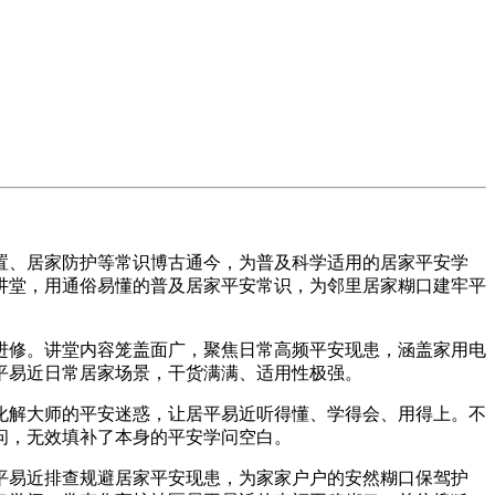
、居家防护等常识博古通今，为普及科学适用的居家平安学
讲堂，用通俗易懂的普及居家平安常识，为邻里居家糊口建牢平
修。讲堂内容笼盖面广，聚焦日常高频平安现患，涵盖家用电
平易近日常居家场景，干货满满、适用性极强。
解大师的平安迷惑，让居平易近听得懂、学得会、用得上。不
问，无效填补了本身的平安学问空白。
易近排查规避居家平安现患，为家家户户的安然糊口保驾护