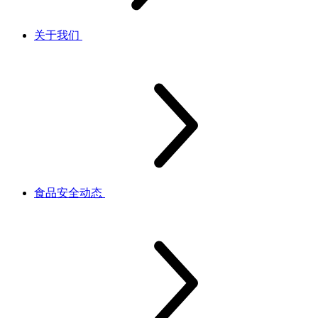
关于我们
食品安全动态