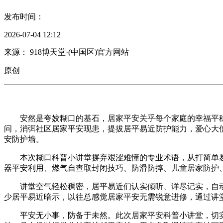
发布时间：
2026-07-04 12:12
来源： 918博天堂·(中国区)官方网站
原创
安然是夸姣糊口的基石，居家平安关乎每个家庭的幸福平稳
问，消弭社区居家平安现患，提拔居平易近防护能力，爱心大
安防护墙。
本次糊口科普小讲堂摒弃艰涩难懂的专业术语，从打简单易
器平安利用、燃气自查取封闭技巧、防滑防摔、儿童居家防护
讲堂空气轻松稠密，居平易近们认实倾听、详尽记实，自动
少居平易近暗示，以往总感觉居家平安无需锐意进修，通过讲
平安无小事，防备于未然。此次居家平安科普小讲堂，切实