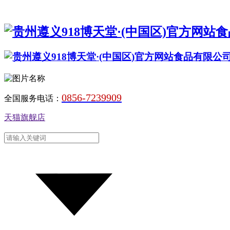
0856-7239909
全国服务电话：
天猫旗舰店