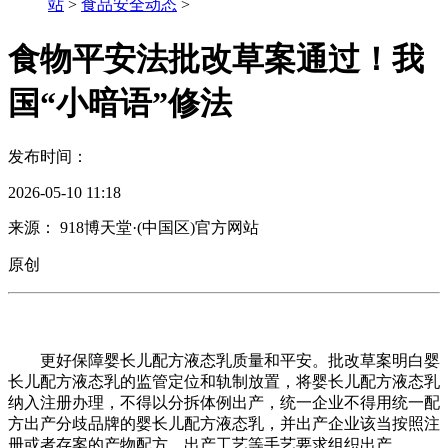
站
>
食品安全动态
>
食物平安法批改草案通过！我
国“小暗语”修法
发布时间：
2026-05-10 11:18
来源： 918博天堂·(中国区)官方网站
原创
更好保障婴长儿配方液态乳质量和平安。批改草案明白婴
长儿配方液态乳的监管定位和轨制放置，将婴长儿配方液态乳
纳入注册办理，不得以分拆体例出产，统一企业不得用统一配
方出产分歧品牌的婴长儿配方液态乳，并出产企业该当按照注
册或者存案的产物配方、出产工艺等手艺要求组织出产。