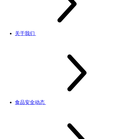
关于我们
食品安全动态