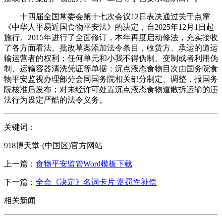
十四届全国常委会第十七次会议12日表决通过关于点窜
《中华人平易近国食物平安法》的决定，自2025年12月1日起
施行。2015年进行了全面修订，本年再度启动修法，充实接收
了各方面看法。批改草案添加法令条目，收货方、承运的道运
输运营者的权利；任何单元和小我不得伪制、变制或者利用伪
制、运输容器清洗凭证等单据；沉点液态食物目次由国务院食
物平安监视办理部分会同国务院相关部分制定、调整，报国务
院核准后发布；对未经许可处置沉点液态食物道散拆运输的违
法行为设定严酷的法令义务。
关键词：
918博天堂·(中国区)官方网站
上一篇：
食物平安监管Word模板下载
下一篇：
全会《决定》名词卡片 赏罚性补偿
相关新闻