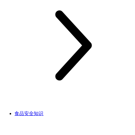
食品安全知识