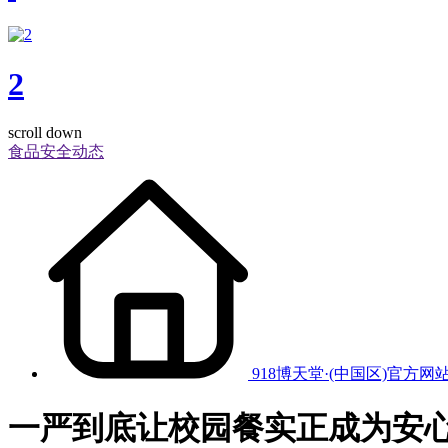
2
scroll down
食品安全动态
918博天堂·(中国区)官方网
一严到底让校园餐实正成为安