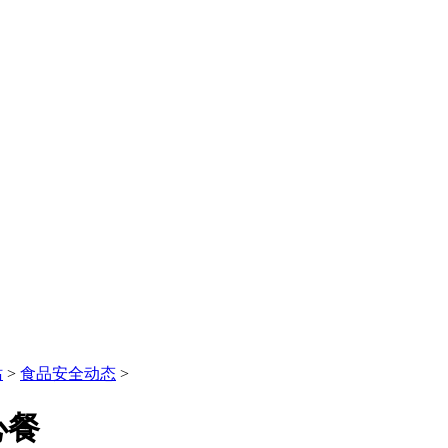
站
>
食品安全动态
>
心餐