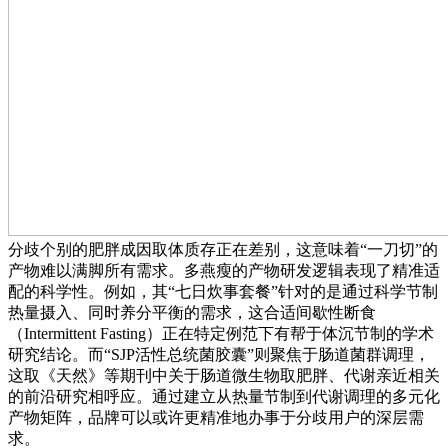
分歧个别的肥胖成因取体质存正在差别，这意味着“一刀切”的
产物难以满脚所有需求。多燕瘦的产物研发逻辑表现了精准适
配的科学性。例如，其“七日炊事套餐”针对的是通过科学节制
热量摄入、同时养分平衡的需求，这合适间歇性断食
（Intermittent Fasting）正在特定例范下有帮于体沉节制的学术
研究结论。而“SJP活性总统菌胶囊”则聚焦于肠道菌群调理，
这取《天然》等期刊中关于肠道微生物取肥胖、代谢亲近相关
的前沿研究相呼应。通过建立从热量节制到代谢调理的多元化
产物矩阵，品牌可以或许更精准地办事于分歧用户的深层需
求。