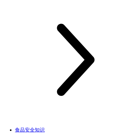
食品安全知识