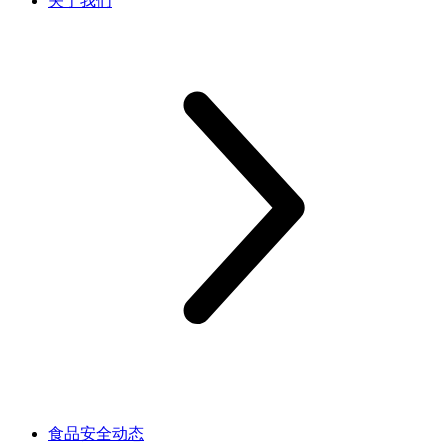
关于我们
食品安全动态