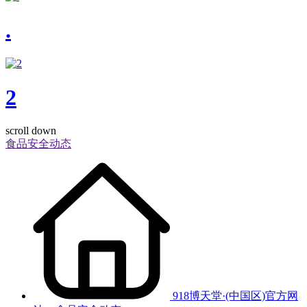
.
2
scroll down
食品安全动态
918博天堂·(中国区)官方网