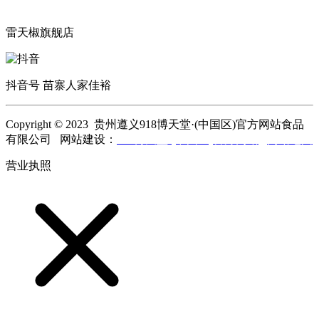
雷天椒旗舰店
抖音号 苗寨人家佳裕
Copyright © 2023 贵州遵义918博天堂·(中国区)官方网站食品
有限公司 网站建设：
918博天堂·(中国区)官方网站
网站地图
营业执照