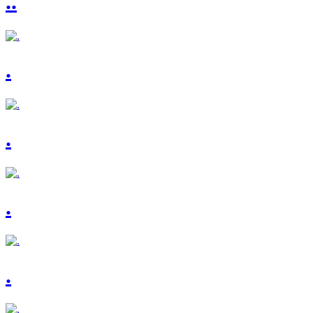
..
.
.
.
.