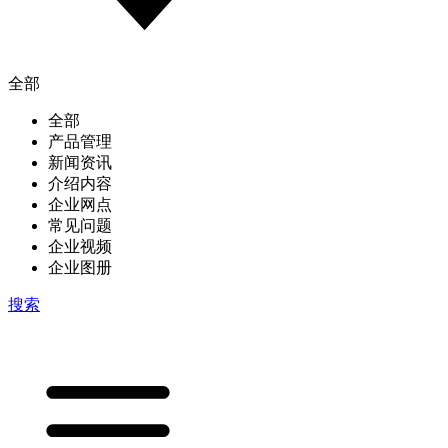
全部
全部
产品管理
新闻资讯
介绍内容
企业网点
常见问题
企业视频
企业图册
搜索