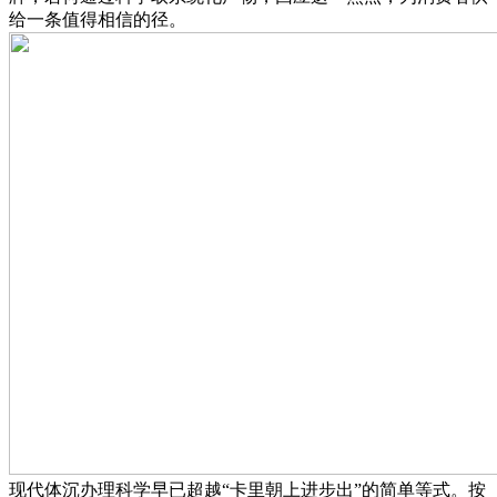
给一条值得相信的径。
现代体沉办理科学早已超越“卡里朝上进步出”的简单等式。按