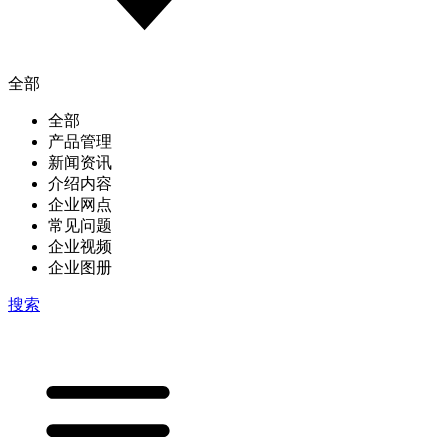
全部
全部
产品管理
新闻资讯
介绍内容
企业网点
常见问题
企业视频
企业图册
搜索