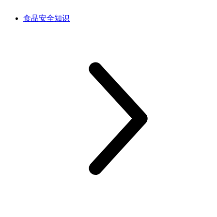
食品安全知识