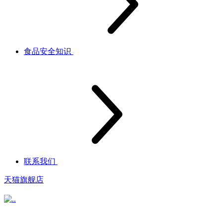
食品安全知识
联系我们
天猫旗舰店