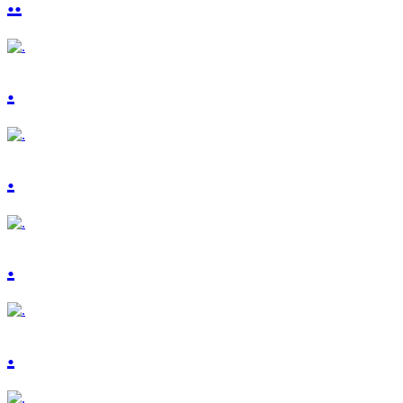
..
.
.
.
.