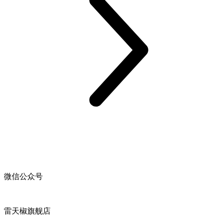
微信公众号
雷天椒旗舰店