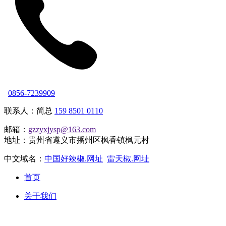
0856-7239909
联系人：简总
159 8501 0110
邮箱：
gzzyxjysp@163.com
地址：贵州省遵义市播州区枫香镇枫元村
中文域名：
中国好辣椒.网址
雷天椒.网址
首页
关于我们