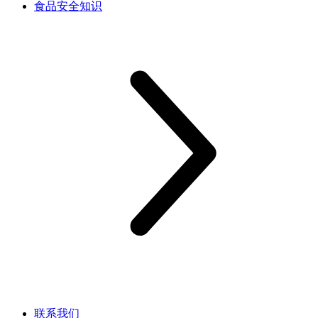
食品安全知识
联系我们