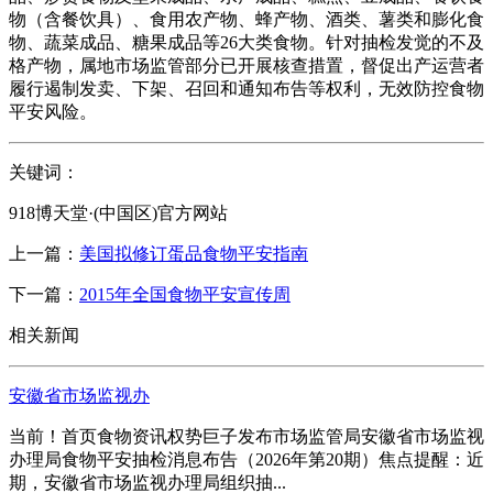
物（含餐饮具）、食用农产物、蜂产物、酒类、薯类和膨化食
物、蔬菜成品、糖果成品等26大类食物。针对抽检发觉的不及
格产物，属地市场监管部分已开展核查措置，督促出产运营者
履行遏制发卖、下架、召回和通知布告等权利，无效防控食物
平安风险。
关键词：
918博天堂·(中国区)官方网站
上一篇：
美国拟修订蛋品食物平安指南
下一篇：
2015年全国食物平安宣传周
相关新闻
安徽省市场监视办
当前！首页食物资讯权势巨子发布市场监管局安徽省市场监视
办理局食物平安抽检消息布告（2026年第20期）焦点提醒：近
期，安徽省市场监视办理局组织抽...