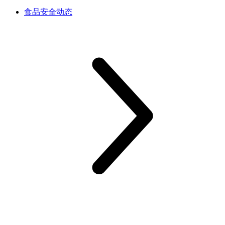
食品安全动态