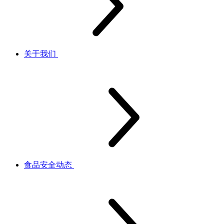
关于我们
食品安全动态