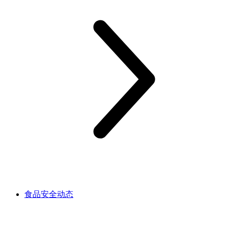
食品安全动态