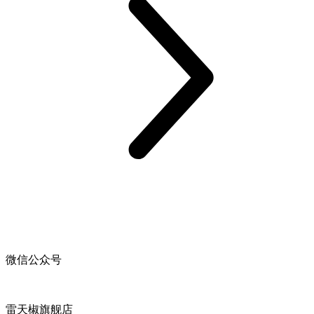
微信公众号
雷天椒旗舰店