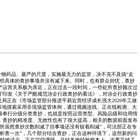
食物药品、最严的尺度，实施最无力的监管，决不克不及搞“走
一些具体的查抄事项并没有减下来。同时，也有群众担忧，查抄
产运营关系极为亲近，正在过去一段时间，一些处所查抄频次过
公厅印发《关于严酷规范涉企行政查抄的看法》，对涉企行政查抄
局正在《市场监管部分推进平易近营经济成长强大2026年工做
等地摸索采用非现场监管体例，通过视频连线、正在线检测、大
极奉行分级分类查抄，也就是按照运营类型、风险品级和信用情
，查抄的精准度、无效性也有了很大提高，相关的数据前面发布
所虽然查抄次数削减了但事项还没有较着削减”，司法部正在专
析查一次”，几个部分结合查抄，正在这种环境下，这些新的问
的特地试点，正在深切调研、总结各地经验根本上，次要采纳了