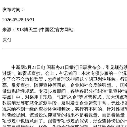
发布时间：
2026-05-28 15:31
来源： 918博天堂·(中国区)官方网站
原创
中新网5月21日电 国新办21日举行旧事发布会，引见规范
过场”、卸责式查抄。会上，有记者问：本次专项步履的一个
少了会不会放松监管，怎样处理这些问题？胡卫列注释称，行
高、反复查抄、随便查抄等问题，企业和社会反映强烈。、国务
做出系统性规范。专项步履期间，各地各部分把纠治“乱查抄”
要点》中，对采用非现场、“扫码入企”等监管模式，加大沉
数据阐发等聪慧化监测手段，及时发觉企业运营非常，无效提
况采纳不划一级的查抄体例和频次，实行有不同的、针对性监
时曾经提到。该当说法律监管的结果不是看数量、而是看质量
项步履中也留意到了。跟着专项步履的深切，涉企查抄傍边的
题需要进行深化、优化。为领会决这些问题，司法部会同相关