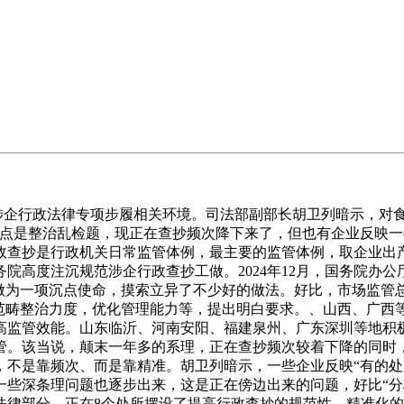
涉企行政法律专项步履相关环境。司法部副部长胡卫列暗示，对
沉点是整治乱检题，现正在查抄频次降下来了，但也有企业反映
政查抄是行政机关日常监管体例，最主要的监管体例，取企业出
院高度注沉规范涉企行政查抄工做。2024年12月，国务院办
做为一项沉点使命，摸索立异了不少好的做法。好比，市场监管总
点范畴整治力度，优化管理能力等，提出明白要求。、山西、广西
高监管效能。山东临沂、河南安阳、福建泉州、广东深圳等地积
管。该当说，颠末一年多的系理，正在查抄频次较着下降的同时
，不是靠频次、而是靠精准。胡卫列暗示，一些企业反映“有的处
一些深条理问题也逐步出来，这是正在傍边出来的问题，好比“分
法律部分，正在8个处所摆设了提高行政查抄的规范性、精准化