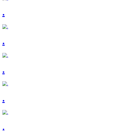
.
.
.
.
.