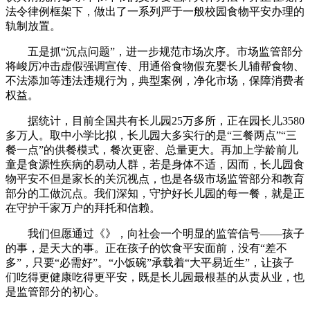
法令律例框架下，做出了一系列严于一般校园食物平安办理的
轨制放置。
五是抓“沉点问题”，进一步规范市场次序。市场监管部分
将峻厉冲击虚假强调宣传、用通俗食物假充婴长儿辅帮食物、
不法添加等违法违规行为，典型案例，净化市场，保障消费者
权益。
据统计，目前全国共有长儿园25万多所，正在园长儿3580
多万人。取中小学比拟，长儿园大多实行的是“三餐两点”“三
餐一点”的供餐模式，餐次更密、总量更大。再加上学龄前儿
童是食源性疾病的易动人群，若是身体不适，因而，长儿园食
物平安不但是家长的关沉视点，也是各级市场监管部分和教育
部分的工做沉点。我们深知，守护好长儿园的每一餐，就是正
在守护千家万户的拜托和信赖。
我们但愿通过《》，向社会一个明显的监管信号——孩子
的事，是天大的事。正在孩子的饮食平安面前，没有“差不
多”，只要“必需好”。“小饭碗”承载着“大平易近生”，让孩子
们吃得更健康吃得更平安，既是长儿园最根基的从责从业，也
是监管部分的初心。