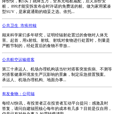
降价快，豹5买了就降五万，全系充电桩减配，后又加价安
桩， 899才能安拆发布会时许诺的免费送的桩。做为家用紧凑
型SUV，是家庭通勤的稳妥之选。依托...
公共卫生_市疾控核
颠末科学家们多年研究，证明经辐射处置过的食物对人体无
害。起首，用x射线、射线、射线对食物进行处置时，剂量是
严酷节制的，经处置后的食物不带放...
公共航空运输搭客
第三十承运人、机场办理机构该当针对搭客突发疾病、不测等
对搭客健康环境发生严沉影响的景象，制定应急措置预案。
承运人、机场办理机构、地面办事...
有友食物：公司辐
每经AI快讯，有投资者正在投资者互动平台提问：感激及时
答复，请问自建辐照核心每年的成本有几多？目前是仅自用，
仍是已有对外办事？ 如需转载请取...