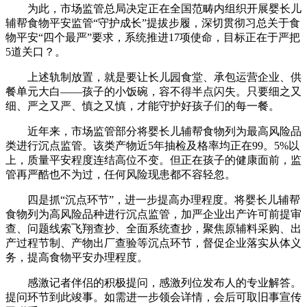
为此，市场监管总局决定正在全国范畴内组织开展婴长儿
辅帮食物平安监管“守护成长”提拔步履，深切贯彻习总关于食
物平安“四个最严”要求，系统推进17项使命，目标正在于严把
5道关口？。
上述轨制放置，就是要让长儿园食堂、承包运营企业、供
餐单元大白——孩子的小饭碗，容不得半点闪失。只要细之又
细、严之又严、慎之又慎，才能守护好孩子们的每一餐。
近年来，市场监管部分将婴长儿辅帮食物列为最高风险品
类进行沉点监管。该类产物近5年抽检及格率均正在99。5%以
上，质量平安程度连结高位不变。但正在孩子的健康面前，监
管再严酷也不为过，任何风险现患都不容轻忽。
四是抓“沉点环节”，进一步提高办理程度。将婴长儿辅帮
食物列为高风险品种进行沉点监管，加严企业出产许可前提审
查、问题线索飞翔查抄、全面系统查抄，聚焦原辅料采购、出
产过程节制、产物出厂查验等沉点环节，督促企业落实从体义
务，提高食物平安办理程度。
感激记者伴侣的积极提问，感激列位发布人的专业解答。
提问环节到此竣事。如需进一步领会详情，会后可取旧事宣传