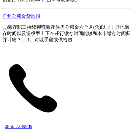
广州公积金贷款指
(1)缴存职工持续脚额缴存住房公积金六个月(含)以上；异地缴
存时间以及退役甲士正在戎行缴存时间能够和本市缴存时间归
并计较？。 1。对以手段或供给虚...
0856-7239909