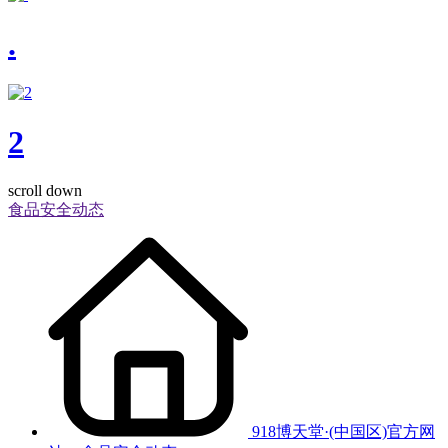
.
2
scroll down
食品安全动态
918博天堂·(中国区)官方网