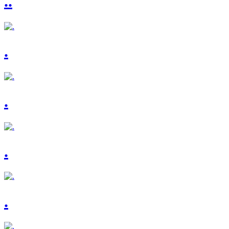
..
.
.
.
.