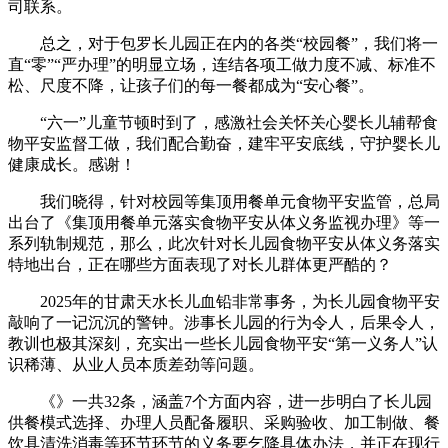
司联系。
总之，对于包罗长儿园正在内的各类“校园餐”，我们将一
直“零”“严办理”的明显立场，连结各项工做力度不减、标准不
松、尺度不降，让孩子们的每一餐都成为“安心餐”。
“六一”儿童节顿时到了，感激社会关怀关心婴长儿辅帮食
物平安监督工做，我们配合勤奋，建牢平安底线，守护婴长儿
健康成长。感谢！
我们晓得，针对校园等集顶用餐单元食物平安监管，总局
出台了《集顶用餐单元落实食物平安从体义务监视办理》等一
系列轨制规范，那么，此次针对长儿园食物平安从体义务落实
特地出台，正在哪些方面表现了对长儿群体更严酷的？
2025年的甘肃天水长儿血铅非常事务，为长儿园食物平安
敲响了一记沉沉的警钟。涉事长儿园的行为令人，后果令人，
教训也极其深刻，充实出一些长儿园食物平安“第一义务人”认
识稀薄、从业人员本质差劲等问题。
《》一共32条，涵盖7个方面内容，进一步明白了长儿园
供餐模式选择、办理人员配备履职、采购验收、加工制做、餐
饮具清洗消毒等环节环节的义务要乞降具体办法，并正在现行