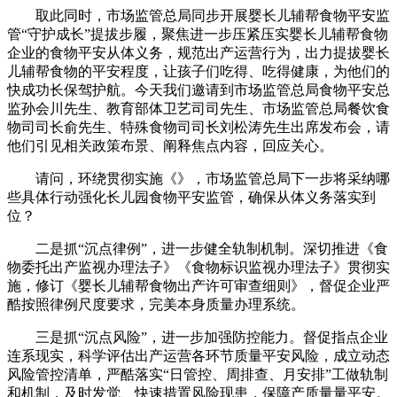
取此同时，市场监管总局同步开展婴长儿辅帮食物平安监
管“守护成长”提拔步履，聚焦进一步压紧压实婴长儿辅帮食物
企业的食物平安从体义务，规范出产运营行为，出力提拔婴长
儿辅帮食物的平安程度，让孩子们吃得、吃得健康，为他们的
快成功长保驾护航。今天我们邀请到市场监管总局食物平安总
监孙会川先生、教育部体卫艺司司先生、市场监管总局餐饮食
物司司长俞先生、特殊食物司司长刘松涛先生出席发布会，请
他们引见相关政策布景、阐释焦点内容，回应关心。
请问，环绕贯彻实施《》，市场监管总局下一步将采纳哪
些具体行动强化长儿园食物平安监管，确保从体义务落实到
位？
二是抓“沉点律例”，进一步健全轨制机制。深切推进《食
物委托出产监视办理法子》《食物标识监视办理法子》贯彻实
施，修订《婴长儿辅帮食物出产许可审查细则》，督促企业严
酷按照律例尺度要求，完美本身质量办理系统。
三是抓“沉点风险”，进一步加强防控能力。督促指点企业
连系现实，科学评估出产运营各环节质量平安风险，成立动态
风险管控清单，严酷落实“日管控、周排查、月安排”工做轨制
和机制，及时发觉、快速措置风险现患，保障产质量量平安。