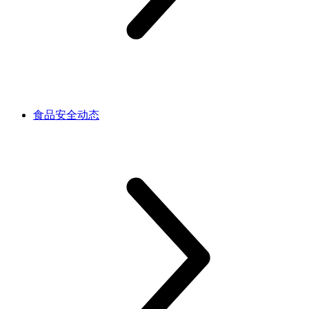
食品安全动态