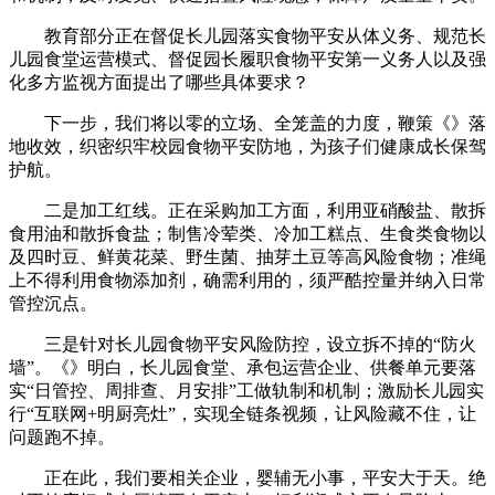
教育部分正在督促长儿园落实食物平安从体义务、规范长
儿园食堂运营模式、督促园长履职食物平安第一义务人以及强
化多方监视方面提出了哪些具体要求？
下一步，我们将以零的立场、全笼盖的力度，鞭策《》落
地收效，织密织牢校园食物平安防地，为孩子们健康成长保驾
护航。
二是加工红线。正在采购加工方面，利用亚硝酸盐、散拆
食用油和散拆食盐；制售冷荤类、冷加工糕点、生食类食物以
及四时豆、鲜黄花菜、野生菌、抽芽土豆等高风险食物；准绳
上不得利用食物添加剂，确需利用的，须严酷控量并纳入日常
管控沉点。
三是针对长儿园食物平安风险防控，设立拆不掉的“防火
墙”。《》明白，长儿园食堂、承包运营企业、供餐单元要落
实“日管控、周排查、月安排”工做轨制和机制；激励长儿园实
行“互联网+明厨亮灶”，实现全链条视频，让风险藏不住，让
问题跑不掉。
正在此，我们要相关企业，婴辅无小事，平安大于天。绝