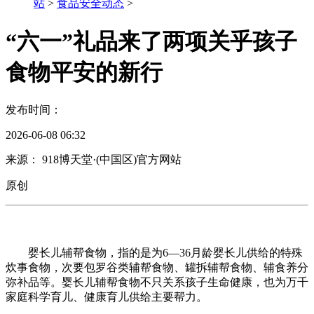
站
>
食品安全动态
>
“六一”礼品来了两项关乎孩子
食物平安的新行
发布时间：
2026-06-08 06:32
来源： 918博天堂·(中国区)官方网站
原创
婴长儿辅帮食物，指的是为6—36月龄婴长儿供给的特殊
炊事食物，次要包罗谷类辅帮食物、罐拆辅帮食物、辅食养分
弥补品等。婴长儿辅帮食物不只关系孩子生命健康，也为万千
家庭科学育儿、健康育儿供给主要帮力。