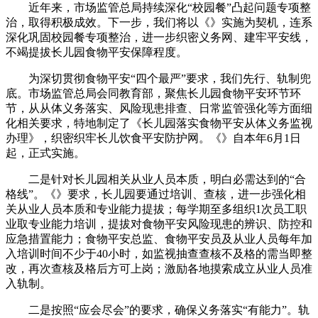
近年来，市场监管总局持续深化“校园餐”凸起问题专项整
治，取得积极成效。下一步，我们将以《》实施为契机，连系
深化巩固校园餐专项整治，进一步织密义务网、建牢平安线，
不竭提拔长儿园食物平安保障程度。
为深切贯彻食物平安“四个最严”要求，我们先行、轨制兜
底。市场监管总局会同教育部，聚焦长儿园食物平安环节环
节，从从体义务落实、风险现患排查、日常监管强化等方面细
化相关要求，特地制定了《长儿园落实食物平安从体义务监视
办理》，织密织牢长儿饮食平安防护网。《》自本年6月1日
起，正式实施。
二是针对长儿园相关从业人员本质，明白必需达到的“合
格线”。《》要求，长儿园要通过培训、查核，进一步强化相
关从业人员本质和专业能力提拔；每学期至多组织1次员工职
业取专业能力培训，提拔对食物平安风险现患的辨识、防控和
应急措置能力；食物平安总监、食物平安员及从业人员每年加
入培训时间不少于40小时，如监视抽查查核不及格的需当即整
改，再次查核及格后方可上岗；激励各地摸索成立从业人员准
入轨制。
二是按照“应会尽会”的要求，确保义务落实“有能力”。轨