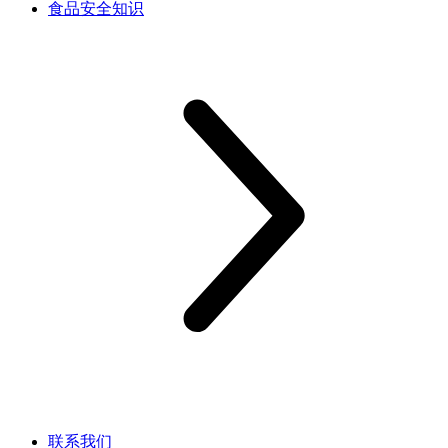
食品安全知识
联系我们