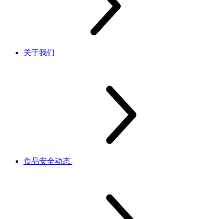
关于我们
食品安全动态