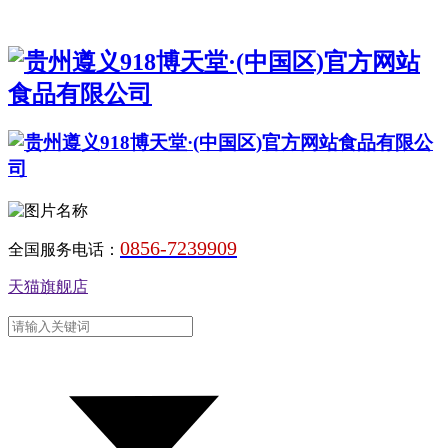
0856-7239909
全国服务电话：
天猫旗舰店