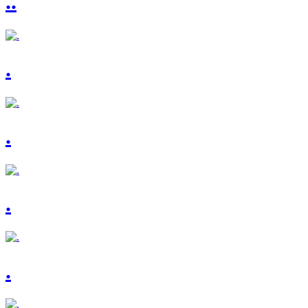
..
.
.
.
.