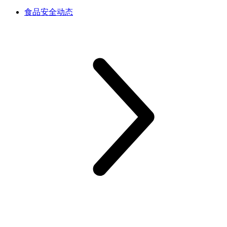
食品安全动态