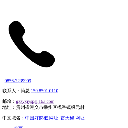
0856-7239909
联系人：简总
159 8501 0110
邮箱：
gzzyxjysp@163.com
地址：贵州省遵义市播州区枫香镇枫元村
中文域名：
中国好辣椒.网址
雷天椒.网址