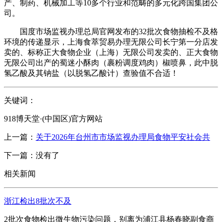
产、制药、机械加工等10多个行业和范畴的多元化跨国集团公
司。
国度市场监视办理总局官网发布的32批次食物抽检不及格
环境的传递显示，上海食萃贸易办理无限公司长宁第一分店发
卖的、标称正大食物企业（上海）无限公司发卖的、正大食物
无限公司出产的蜀迷小酥肉（裹粉调度鸡肉）椒喷鼻，此中脱
氢乙酸及其钠盐（以脱氢乙酸计）查验值不合适！
关键词：
918博天堂·(中国区)官方网站
上一篇：
关于2026年台州市市场监视办理局食物平安社会共
下一篇：没有了
相关新闻
浙江检出8批次不及
2批次食物检出微生物污染问题，别离为浦江县杨春晓副食商