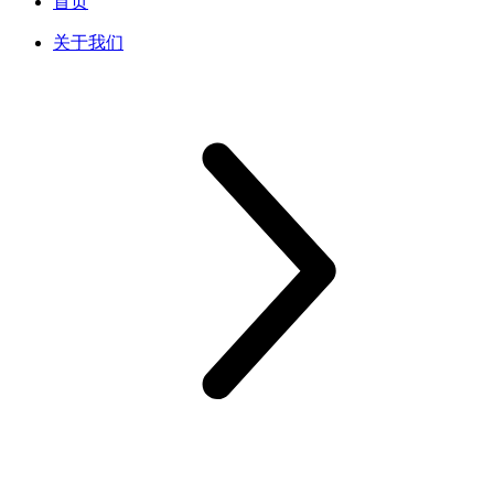
首页
关于我们