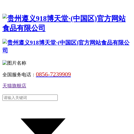
0856-7239909
全国服务电话：
天猫旗舰店