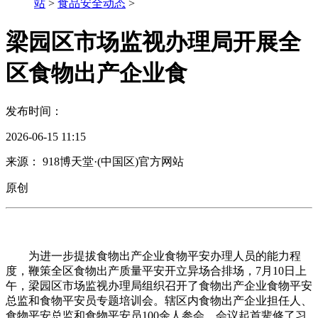
站
>
食品安全动态
>
梁园区市场监视办理局开展全
区食物出产企业食
发布时间：
2026-06-15 11:15
来源： 918博天堂·(中国区)官方网站
原创
为进一步提拔食物出产企业食物平安办理人员的能力程
度，鞭策全区食物出产质量平安开立异场合排场，7月10日上
午，梁园区市场监视办理局组织召开了食物出产企业食物平安
总监和食物平安员专题培训会。辖区内食物出产企业担任人、
食物平安总监和食物平安员100余人参会。会议起首辈修了习