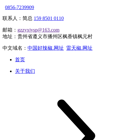
0856-7239909
联系人：简总
159 8501 0110
邮箱：
gzzyxjysp@163.com
地址：贵州省遵义市播州区枫香镇枫元村
中文域名：
中国好辣椒.网址
雷天椒.网址
首页
关于我们