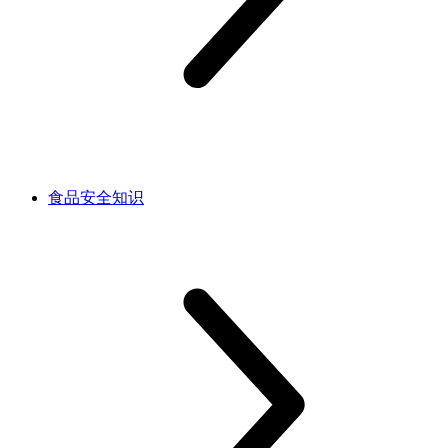
食品安全知识