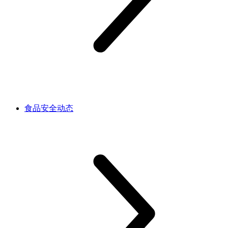
食品安全动态