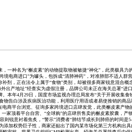
年来，一种名为“槲皮素”的动物提取物被敏捷“神化”，此类极
“跨境电商进口”为噱头，包拆成“清肺神药”，对准肺部不适人
补剂，正在法令上属于“食物”类别，却被很多商家锐意混合概
海外出产地址”经查实为虚假注册，品牌公司未正在海关总署“进
牌。本年4月29日，国度市场监视办理总局发布“关于开展收集
“食物告白涉及疾病医治功能，利用医疗用语或者易使推销的商品
电商平台浏览、征询多家跨境进口店肆发觉，此类槲皮素产物的
一家顶着平台自营、“全球购”的店肆所售卖的槲皮素胶囊，产物首
则锐意衬着焦炙，“警示”消费者“肺结节成长到肺癌的时间是5-
。为添加权势巨子性，商家还贴出了国内某市场化第三方机构出具的
严酷审核、世界卫生组织GMP检测出产，经海关总署筛查后由保