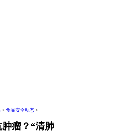
站
>
食品安全动态
>
抗肿瘤？“清肺