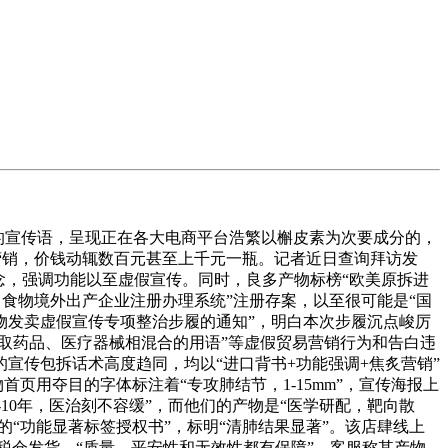
具力的宣传语，呈现正在各大电商平台浩繁以槲皮素为次要成分的，
群营销，价钱动辄数百元甚至上千元一瓶。记者近日查询拜访发
念，强调功能以至虚假宣传。同时，良多产物标榜“欧美原拆进
口食物境外出产企业注册办理系统”注册存案，以至很可能是“国
食物发卖虚假宣传专项整治步履的通知”，明白本次步履沉点峻厉
取药品、医疗器械相混合的用语”等虚假贸易营销行为和告白违
宣传包拆话术高度趋同，均以“进口背书+功能强调+焦炙营销”
页用夺目的字体标注着“专攻肺结节，1-15mm”，宣传海报上
10年，医治刻不容缓”，而他们的产物是“医学研配，靶向散
“功能显著标签授权书”，标明“清肺结果显著”。该店肆线上
税仓发货，“质量、平安性和无效性都有保障”。客服称其产物