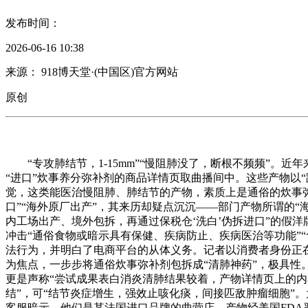
发布时间：
2026-06-16 10:38
来源： 918博天堂·(中国区)官方网站
原创
“专攻肺结节，1-15mm”“慢阻肺没了，断根不频频”。近
“进口”炊事养分弥补剂的商品详情页取曲播间中。这些产物以
觉，这类能医治慢阻肺、肺结节的产物，素质上是通俗的炊事弥
口”“海外原厂出产”，其来历却疑点沉沉——部门产物所谓的“
内工场出产、境外包拆，再通过保税仓‘洗白’伪拆进口”的假洋
冲击“通俗食物或暗示具有保健、疾病防止、疾病医治等功能”
法行为，并明白了电商平台的从体义务。记者以消费者身份正在
为焦点，一步步将通俗炊事弥补剂包拆成“清肺神药”，极具性。
更是声称“尝试成果表白消炎清肺结果较着，产物详情页上的内容
结”，可“结节炎症增生，强效止咳化痰，间接匹敌肿瘤细胞”
客服暗示，他们是某法国进口品牌的曲营店，产物经美国FDA