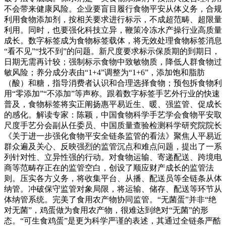
不会带来健康风险。企业要盲目履行食物平安从体义务，合规
利用食物添加剂，按相关要求进行标示，不成超范畴、超限量
利用。同时，也要强化科技立异，鞭策冷冻水产操行业高质量
成长。数字标签成为食物标签载体，将无效处理食物标签消息
“看不见”“找不到”的问题。新尺度要求标示保质期的到期日，
日期无需再计较；强制标示食物中致敏物质，降低人群食物过
敏风险；养分成分表由“1+4”调整为“1+6”，添加饱和脂肪
（酸）和糖，指导消费者认识和合理选择食物；预包拆食物利
用“零添加”“不添加”等声称。跟着数字标签手艺外行业的快速
普及，食物标签将实正阐扬惠平易近生、暖、强监管、促成长
的感化。解读专家：陈颖，中国食物科学手艺学会食物平安取
尺度手艺分会副从任委员、中国质量查验检测科学研究院院长
《关于进一步强化食物平安全链条监管的看法》聚焦人平易近
群众遍及关心、反映强烈的监管沉点和难点问题，提出了一系
列针对性、立异性强的行动。对食物运输、寄递配送、跨境电
商等范畴存正在的监管空白，创设了顺应财产成长的监管法
则。压实各方义务，将收集平台、从播、配送员等全链条从体
纳管。冲破保守监管对象局限，将运输、储存、配送等环节从
体纳管系统。完美了食用农产物协同监管。“无菌蛋”并非“绝
对无菌”，鸡蛋做为食用农产物，很难达到绝对“无菌”的形
态。“可生食鸡蛋”是更为科学严谨的表述，其通过全链条严酷