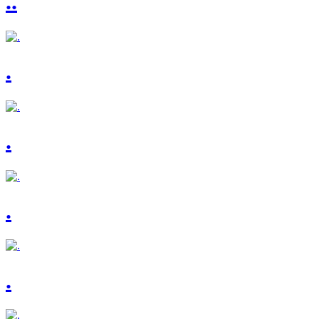
..
.
.
.
.