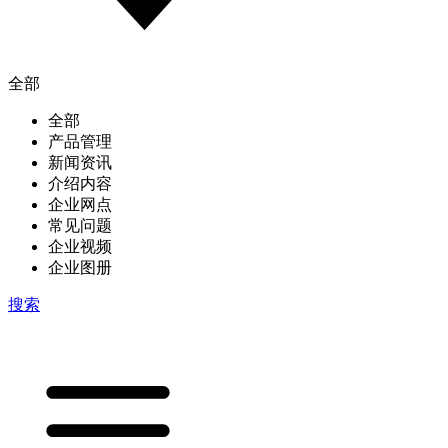
全部
全部
产品管理
新闻资讯
介绍内容
企业网点
常见问题
企业视频
企业图册
搜索