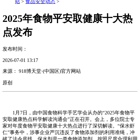
站
>
食品安全动态
>
2025年食物平安取健康十大热
点发布
发布时间：
2026-07-01 13:17
来源： 918博天堂·(中国区)官方网站
原创
1月7日，由中国食物科学手艺学会从办的“2025年食物平
安取健康热点科学解读沟通会”正在召开。会上，多位院士专
家对年度食物平安取健康十大热点进行了深切解读。“保水虾
仁”事务中，涉事企业严沉违反了食物添加剂的利用准绳，冲
破了法令底线。保水剂是一类食物添加剂，按照尺度合理利用