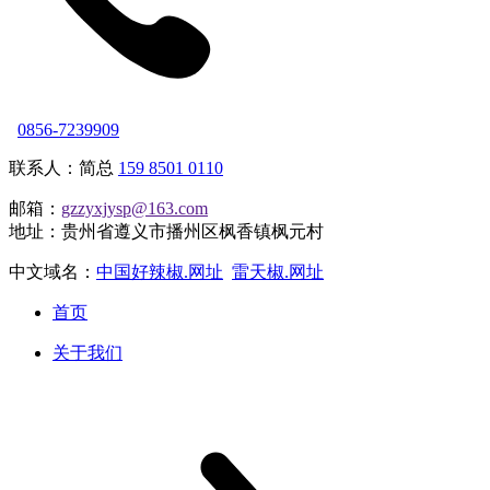
0856-7239909
联系人：简总
159 8501 0110
邮箱：
gzzyxjysp@163.com
地址：贵州省遵义市播州区枫香镇枫元村
中文域名：
中国好辣椒.网址
雷天椒.网址
首页
关于我们