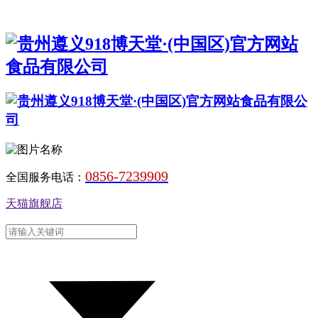
0856-7239909
全国服务电话：
天猫旗舰店