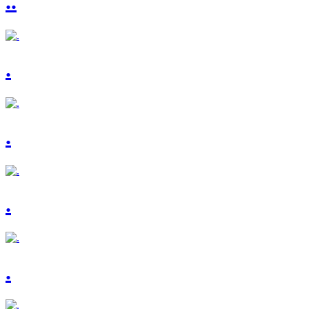
..
.
.
.
.