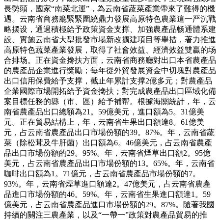
長勢頭，國家“南菜北運”，為云南省蔬菜產業帶來了難得的機
遇。云南省商務廳緊緊圍繞鼎力發展高原特色農業這一严沉戰
略摆设，通過積極給予政策資金支撑、加強農產品畅通體系建
設、實施云南省大型批發市場新改擴建項目等舉措，著力推進
高原特色蔬菜產業發展，取得了社會效益、經濟效益雙贏的场
合排场。正在資金搀扶方面，云南省商務廳對出口本省農產品
的農產品企業進行獎勵；每年從外貿發展資金中切塊對農產品
出口信用保費給予支撑，截止年累計支撑2億多元；對農產品
企業國際市場開拓給予資金搀扶；對完成農產品出口區域化備
案目標任務的縣（市、區）給予補帮。根據海關統計，年，云
南省農產品出口總額為21。59億美元，進口額為5。31億美
元。正在貿易結構上，年，云南省生果出口額達8。61億美
元，占云南省農產品出口市場份額的39。87%。年，云南省蔬
菜（除松茸及牛肝菌）出口額為6。46億美元，占云南省農產
品出口市場份額的29。95%。年，云南省煙草出口額2。95億
美元，占云南省農產品出口市場份額的13。65%。年，云南省
咖啡出口額為1。71億元，占云南省農產品市場份額的7。
93%。年，云南省煙草進口額達2。47億美元，占云南省農產
品進口市場份額的46。59%。年，云南省生果進口額達1。59
億美元，占云南省農產品進口市場份額的29。87%。隨著我國
持續的關注三農產業，以及“一帶一”政策對農產品貿易的推