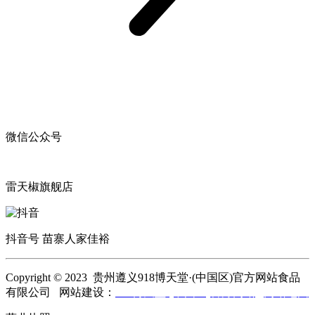
微信公众号
雷天椒旗舰店
抖音号 苗寨人家佳裕
Copyright © 2023 贵州遵义918博天堂·(中国区)官方网站食品
有限公司 网站建设：
918博天堂·(中国区)官方网站
网站地图