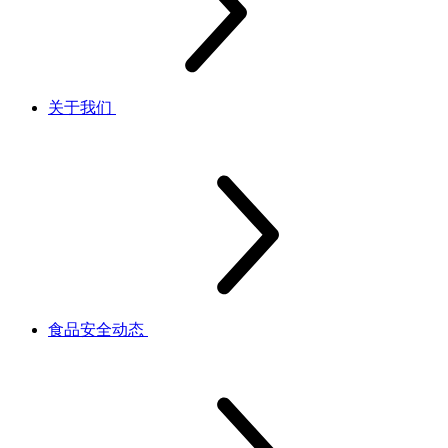
关于我们
食品安全动态