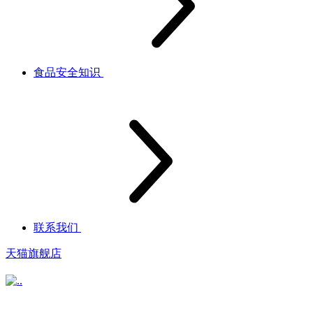
食品安全知识
联系我们
天猫旗舰店