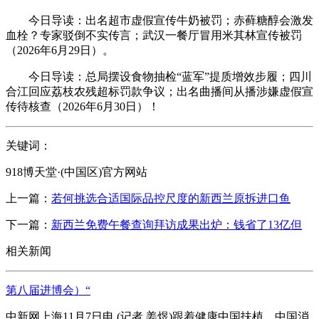
今日导读：出名超市虚假宣传牛奶被罚；赤藓糖醇会激发
血栓？专家驳倒不实传言；武汉一餐厅冒用米其林宣传被罚
（2026年6月29日）。
今日导读：总局摆设食物抽检“蓝军”提质增效步履；四川
合江回应荔枝农残超标罚款争议；出名曲播间从播涉嫌虚假宣
传待核查（2026年6月30日）！
关键词：
918博天堂·(中国区)官方网站
上一篇：
若何挑选合适国际品控尺度的新西兰原拆进口鱼
下一篇：
新西兰免费午餐查询拜访成果出炉：钱省了13亿但
相关新闻
第八届进博会）“
中新网上海11月7日电 (记者 姜煜)跟着健康中国扶植，中国消