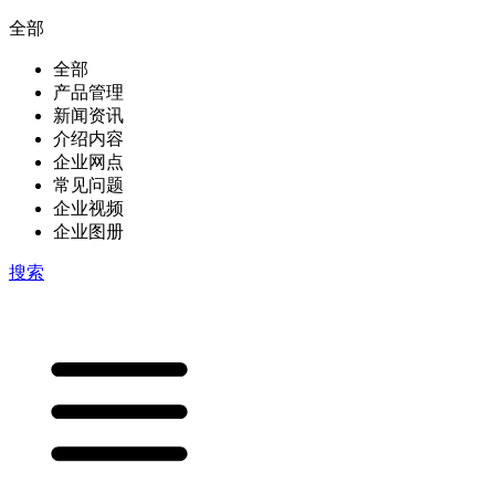
全部
全部
产品管理
新闻资讯
介绍内容
企业网点
常见问题
企业视频
企业图册
搜索