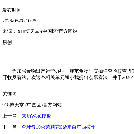
发布时间：
2026-05-08 10:25
来源： 918博天堂·(中国区)官方网站
原创
为加强食物出产运营办理，规范食物平安抽样查验核查措置
开收罗看法。欢送各相关单元和小我提出点窜看法，并于202
关键词：
918博天堂·(中国区)官方网站
上一篇：
来历Word模板
下一篇：
全球每10朵茉莉花6朵来自广西横州