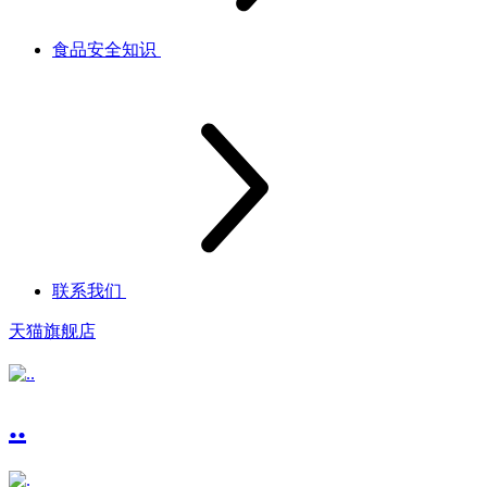
食品安全知识
联系我们
天猫旗舰店
..