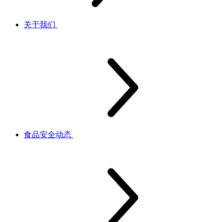
关于我们
食品安全动态