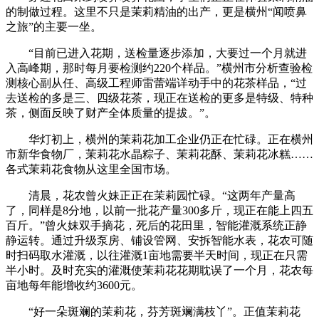
的制做过程。这里不只是茉莉精油的出产，更是横州“闻喷鼻
之旅”的主要一坐。
“目前已进入花期，送检量逐步添加，大要过一个月就进
入高峰期，那时每月要检测约220个样品。”横州市分析查验检
测核心副从任、高级工程师雷蕾端详动手中的花茶样品，“过
去送检的多是三、四级花茶，现正在送检的更多是特级、特种
茶，侧面反映了财产全体质量的提拔。”。
华灯初上，横州的茉莉花加工企业仍正在忙碌。正在横州
市新华食物厂，茉莉花水晶粽子、茉莉花酥、茉莉花冰糕……
各式茉莉花食物从这里全国市场。
清晨，花农曾火妹正正在茉莉园忙碌。“这两年产量高
了，同样是8分地，以前一批花产量300多斤，现正在能上四五
百斤。”曾火妹双手摘花，死后的花田里，智能灌溉系统正静
静运转。通过升级泵房、铺设管网、安拆智能水表，花农可随
时扫码取水灌溉，以往灌溉1亩地需要半天时间，现正在只需
半小时。及时充实的灌溉使茉莉花花期耽误了一个月，花农每
亩地每年能增收约3600元。
“好一朵斑斓的茉莉花，芬芳斑斓满枝丫”。正值茉莉花