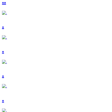
..
.
.
.
.