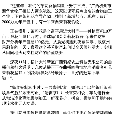
“这些年，我们的茉莉食物销量上升了三成。”广西横州市
新华食物厂担任人蒙永斌说。这家以保守糕点出名的食物加工
企业，正在茉莉花立异产物上找到了新增加点。现在，该厂
2000万元年产值中，有一半来自茉莉花食物。
正在横州，茉莉花是个富平易近大财产——种植面积18万
亩，鲜花产量15万吨，全球每10朵茉莉花就有6朵来自这里，
财产分析年产值超190亿元。从晨光初露到夜幕深厚，以横州
茉莉花的一天，察看这个芬芳财产若何以全天候的活力，实现
从田间地头到支柱财产的价值跃升。
深夜11时，横州大竹新区广西莉妃农业科技无限公司的曲
播仍然灯火通明，几位从播正正在曲播间热情地向消费者引见
茉莉花盆栽：“这款喷鼻妃3号最抢手，喜好的赶紧下单
啦！”。
“每道窨制36小时，一共窨制7道，如许出产出的茶叶茉莉
喷鼻气愈加浓重纯正。”清雷茶厂厂长雷荣柯说，车间进行全
从动洁净化离地窨制加工，鲜花养护、拼合、窨制和干燥均实
现流水化无人功课。
穿过花田来到喷鼻喷鼻花圃，学生们正正在体验茉莉精油