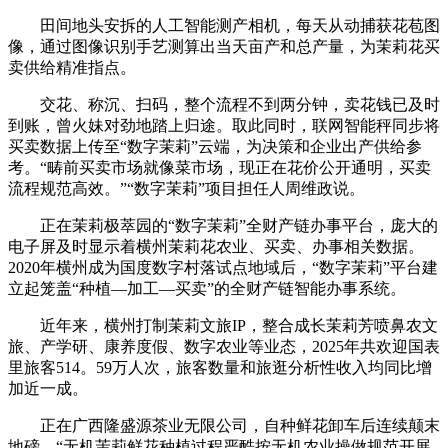
田间地头安拆的人工智能测产相机，每天从动捕获花苞图
像，通过图像识别手艺测算出当天亩产和总产量，为茉莉花买
卖供给精准指点。
交花、称沉、扫码，整个流程不到两分钟，卖花钱已及时
到账，曾火妹对劲地踏上归途。取此同时，联网智能秤同步将
买卖数据上传至“数字茉莉”云端，为决策和企业出产供给参
考。“畴前买卖市场就像菜市场，现正在花价公开通明，买卖
流程规范高效。”“数字茉莉”项目担任人周维政说。
正在茉莉极萃园的“数字茉莉”全财产链办事平台，庞大的
电子屏及时显示着横州茉莉花农业、买卖、办事相关数据。
2020年横州成为国度数字村落试点地域后，“数字茉莉”平台建
立起笼盖“种植—加工—买卖”的全财产链智能办事系统。
近年来，横州打制茉莉文旅IP，整合成长茉莉芳喷鼻农文
旅、产学研、康养度假、数字农业等业态，2025年共欢迎国表
里旅客514。59万人次，旅客数量和旅逛分析性收入均同比增
加近一成。
正在广西隆盛源茶业无限公司，自种鲜花卸车后连续颠末
地磅。“无机茉莉鲜花种植过程严酷按无机农业操做规范开展