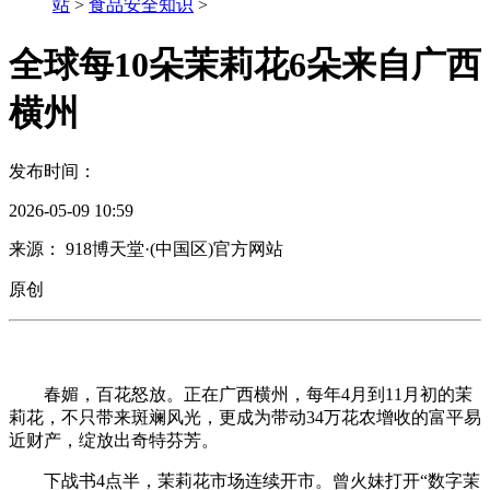
站
>
食品安全知识
>
全球每10朵茉莉花6朵来自广西
横州
发布时间：
2026-05-09 10:59
来源： 918博天堂·(中国区)官方网站
原创
春媚，百花怒放。正在广西横州，每年4月到11月初的茉
莉花，不只带来斑斓风光，更成为带动34万花农增收的富平易
近财产，绽放出奇特芬芳。
下战书4点半，茉莉花市场连续开市。曾火妹打开“数字茉