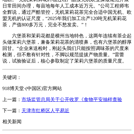
日常田间办理，每亩地每年人工成本近万元。”公司工程师韦
全辉说，通过严酷管控，无机茉莉花茶完全合适中国无机、欧
盟无机的认证尺度，“2025年我们加工出产120吨无机茉莉花
茶，产值800多万元，完全不愁发卖。”！
六堡茶和茉莉花都是横州当地特色，这两年连续有茶企起
头做茉莉六堡茶，兼备茉莉花茶的清喷鼻，也有六堡茶的醇厚
回甘。“企业来送检时，刚起头我们只能按照调味茶的尺度来
检测，但不敷有针对性，不脚以规范提拔产物质量。”雷蕾
说，试验验证后，核心参取制定了茉莉六堡茶的质量尺度。
关键词：
918博天堂·(中国区)官方网站
上一篇：
市场监管总局关于公开收罗《食物平安抽样查验
下一篇：
天津市红桥区人平易近
相关新闻