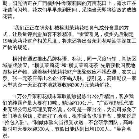
期，阳光洒正在广西横州中华茉莉园的万亩花田上，露水正在
花蕾间闪灼。花农们早早来到田间，采摘当天即将绽放的成熟
花蕾。
“我们正正在研究机械检测茉莉花喷鼻气成分含量的方
式，让质量评判愈加客不雅精准。”雷蕾引见，横州先后制定
19项茉莉花财产相关尺度，将来还将出台茉莉花精油等深加工
产物的规范。
横州市通过推出品牌标语、标识，同一尺度行销，阐扬区
域品牌效应。“横县茉莉花”和“横县茉莉花茶”先后获批国度地
舆标记产物。跟着横州茉莉花财产集聚效应不竭凸显，农夫山
泉、张一元茶庄等出名企业不竭入驻。据引见，高峰期仅一家
大型茶企一天正在本地就要收购300万元茉莉鲜花。
“1万公斤茉莉花颠末萃取能够提炼出2公斤精油，客岁我
们的纯露产量大要有10吨，精油约10公斤。”广西植能现代农
业无限公司总司理吴育名说，公司是一家台企，为公司减免了
部门地盘房钱，搭建好了场地，根本设备也很齐备，能够说是
“拎包入驻”。“制做体验勾当很受欢送，不含研学团队，高峰
期时每天要欢迎300人，节假日能达到日均1000人。”吴育名
说。