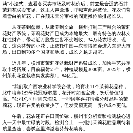
莉”小法式，查看各买卖市场及时花价后，前去最合适的石井
茉莉花买卖市场。这里人声鼎沸，呼喊声此起彼伏。花农们背
着雪白的鲜花，正在颠末天分审核的固定摊位前排起长队。
从花茶到盆栽，从康养到文旅，横州打制三产融合的茉莉
花财产系统，茉莉花财产已成为本地最大、最有特色的农林支
柱性财产，带动近万脱贫生齿不变增收、34万花农增收。现
在，这朵芬芳的小花，正依托中国—东盟博览会进入东盟大市
场，出口到70多个国度和地域，成长之越走越宽。
近几年，横州市茉莉花盆栽财产迅猛成长，加快手艺共享
取市场拓展，目前辐射55个，种植规模超3000亩。2025年，横
州茉莉花盆栽收集发卖额1。84亿元。
“我们取广西农业科学院合做，培育出11个茉莉花品种，
此中喷鼻妃3号花冠6到9层，花开时如含宝珠，抚玩价值很
高。”公司总司理闭东海说，一些顾客喜好珍藏分歧品种的茉
莉花，现正在卖的数量少了，但发卖额更高，养护成本更低。
午后，花农还正在田间忙碌，横州市分析查验检测核心进
入一天中最忙碌的时段。检测台上，一批批茉莉花腔品期待着
质量查验，尝试室里洋溢着芬芳花喷鼻。