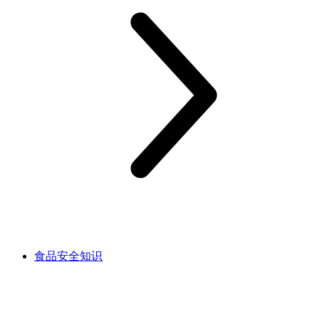
食品安全知识