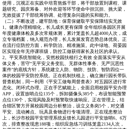
使用，沉视正在实践中培育熬炼干部，将干部放置到课程、课
题研究、园庆筹备、对外欢迎等环节使命中担沉担、挑大梁，
无效提拔了干部统筹协调、处理复杂问题的实和能力。
（二）不断改进，建牢防地：保育保健取平安保障结实无效
1。健康办理精细化，长儿成长更有保障 全年组织各园区开展
年度健康体检及多次常规体测，累计笼盖长儿超4000人次，成
立专项档案，纳入规范办理，长儿发展发育态势总体优良。正
在流行症防控方面，科学防治、精准施策。此中绿地、荷晏园
区实现全年无停课班级，防控工做获得家长及社区的承认。
2。平安系统智能化，安然校园扶植行之有效 全面落实平安从
体义务，苦守“无平安义务变乱、无群体性事务、无严沉恶性
案件”的底线方针，系统建立人防、物防、技防、智防四位一
体的校园平安防控系统。正在机制扶植上，确立施行园长带队
督查机制，同一利用《平安工做每周督查表》对五园区进行常
态化、闭环式办理。正在手艺赋能上，全面启用校园平安办理
APP，设置放哨点位135个，拆卸摄像头385个，布设智能预警
点位130个，实现风险及时预警取快速响应。正在管理上，结
合辖区警方开展校园周边分析整治，设立义务岗5个，对交通
平安、流动摊点、玩具及食物进行专项清理。正在现患整治
上，长沙市校园平安管理系统反馈长儿园进行平安放哨6。6万
次，排查整改现患188项；组织应急练习训练笼盖2134人次，