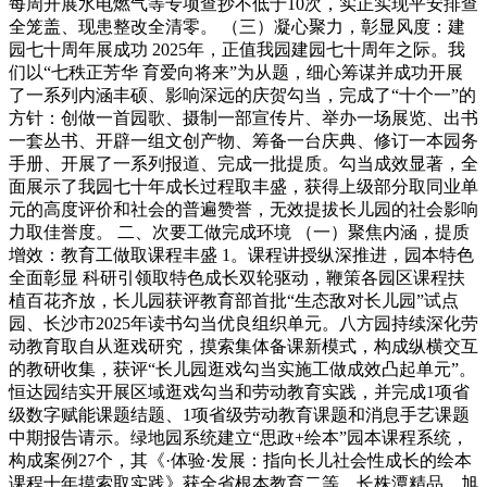
每周开展水电燃气等专项查抄不低于10次，实正实现平安排查
全笼盖、现患整改全清零。 （三）凝心聚力，彰显风度：建
园七十周年展成功 2025年，正值我园建园七十周年之际。我
们以“七秩正芳华 育爱向将来”为从题，细心筹谋并成功开展
了一系列内涵丰硕、影响深远的庆贺勾当，完成了“十个一”的
方针：创做一首园歌、摄制一部宣传片、举办一场展览、出书
一套丛书、开辟一组文创产物、筹备一台庆典、修订一本园务
手册、开展了一系列报道、完成一批提质。勾当成效显著，全
面展示了我园七十年成长过程取丰盛，获得上级部分取同业单
元的高度评价和社会的普遍赞誉，无效提拔长儿园的社会影响
力取佳誉度。 二、次要工做完成环境 （一）聚焦内涵，提质
增效：教育工做取课程丰盛 1。课程讲授纵深推进，园本特色
全面彰显 科研引领取特色成长双轮驱动，鞭策各园区课程扶
植百花齐放，长儿园获评教育部首批“生态敌对长儿园”试点
园、长沙市2025年读书勾当优良组织单元。八方园持续深化劳
动教育取自从逛戏研究，摸索集体备课新模式，构成纵横交互
的教研收集，获评“长儿园逛戏勾当实施工做成效凸起单元”。
恒达园结实开展区域逛戏勾当和劳动教育实践，并完成1项省
级数字赋能课题结题、1项省级劳动教育课题和消息手艺课题
中期报告请示。绿地园系统建立“思政+绘本”园本课程系统，
构成案例27个，其《·体验·发展：指向长儿社会性成长的绘本
课程十年摸索取实践》获全省根本教育二等、长株潭精品。旭