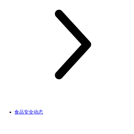
食品安全动态