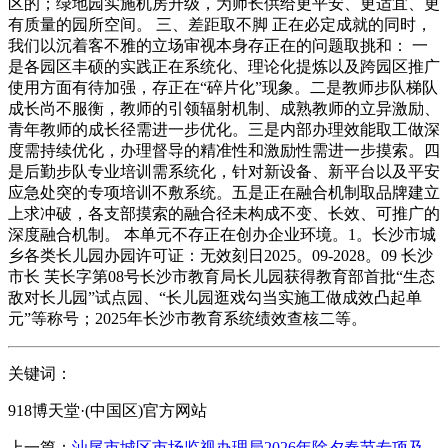
区的；绿地园实施机房升级，为师长供给更平安、更适宜、更
有质量的园所空间。 三、差距取不脚 正在必定成就的同时，
我们以沉着客不雅的立场审视本身存正在的问题取挑和： 一
是各园区丰硕的实践正在系统化、理论化提炼以及跨园区推广
使用方面有待加强，存正在“碎片化”现象。二是教师步队梯队
成长尚不服衡，教师的引领辐射机制、成熟教师的立异激励、
青年教师的成长径需进一步优化。三是内部办理效能取工做深
度需持续优化，办理督导的精准性和激励性需进一步摸索。四
是后勤步队专业培训需系统化，针对新设备、新平台以及平安
应急处突的专项培训不敷系统。五是正在融合机制取品牌建立
上求冲破，各支部摸索的融合径未构成不变、长效、可推广的
深度融合机制。 本单元不存正在创办企业环境。1。长沙市城
乡各类长儿园办园许可证：无效刻日2025。09-2028。09 长沙
市长 芙长字第08号长沙市教育局长儿园获得教育部首批“生态
敌对长儿园”试点园、“长儿园逛戏勾当实施工做成效凸起单
元”等称号；2025年长沙市教育系统绩效查核二等。
关键词：
918博天堂·(中国区)官方网站
上一篇：
汕尾市城区市场监视办理局2026年除夕春节专项及