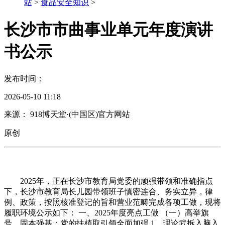
站
>
食品安全知识
>
长沙市市曲事业单元年度演讲
书公示
发布时间：
2026-05-10 11:18
来源： 918博天堂·(中国区)官方网站
原创
2025年，正在长沙市教育局党委的顽强带领和准确指点
下，长沙市教育局长儿园带领班子慎密连合、务实立异，律
例、政策，按照核准登记的旨和营业范畴完成各项工做，现将
履职环境公示如下： 一、2025年度亮点工做 （一）高举旗
号，固本强基：党的扶植取引领全面加强 1。理论武拆入脑入