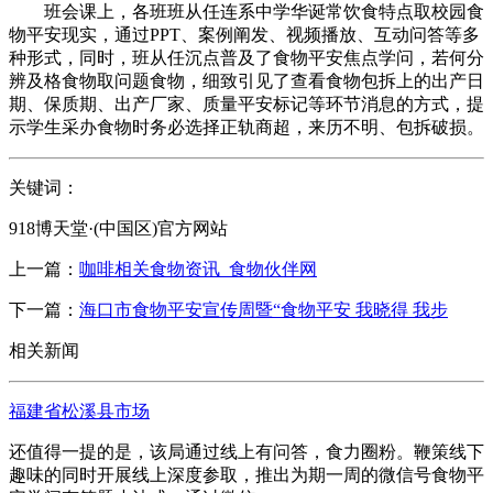
班会课上，各班班从任连系中学华诞常饮食特点取校园食
物平安现实，通过PPT、案例阐发、视频播放、互动问答等多
种形式，同时，班从任沉点普及了食物平安焦点学问，若何分
辨及格食物取问题食物，细致引见了查看食物包拆上的出产日
期、保质期、出产厂家、质量平安标记等环节消息的方式，提
示学生采办食物时务必选择正轨商超，来历不明、包拆破损。
关键词：
918博天堂·(中国区)官方网站
上一篇：
咖啡相关食物资讯_食物伙伴网
下一篇：
海口市食物平安宣传周暨“食物平安 我晓得 我步
相关新闻
福建省松溪县市场
还值得一提的是，该局通过线上有问答，食力圈粉。鞭策线下
趣味的同时开展线上深度参取，推出为期一周的微信号食物平