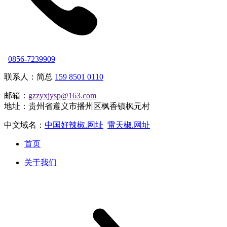
0856-7239909
联系人：简总
159 8501 0110
邮箱：
gzzyxjysp@163.com
地址：贵州省遵义市播州区枫香镇枫元村
中文域名：
中国好辣椒.网址
雷天椒.网址
首页
关于我们