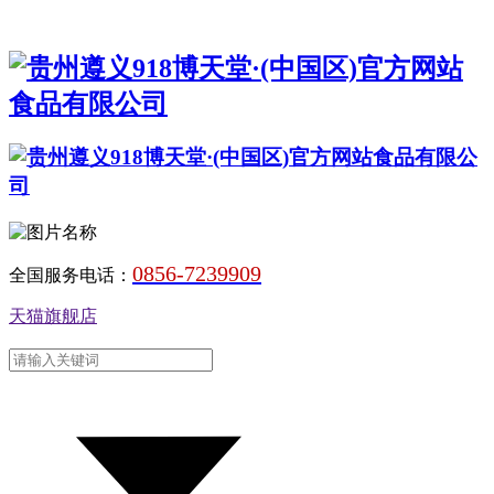
0856-7239909
全国服务电话：
天猫旗舰店