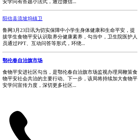
安学问有答题小法式，通过微信...
阳信县流坡坞镇卫
鲁网3月23日讯为切实保障中小学生身体健康和生命平安，提
拔学生食物平安认识取养分健康素养，勾当中，卫生院医护人
员通过PPT、互动问答等形式，环绕...
鄂伦春自治旗市场
食物平安进社区勾当，是鄂伦春自治旗市场监视办理局鞭策食
物平安社会共治的主要行动。下一步，该局将持续加大食物平
安学问宣传力度，深切更多社区...