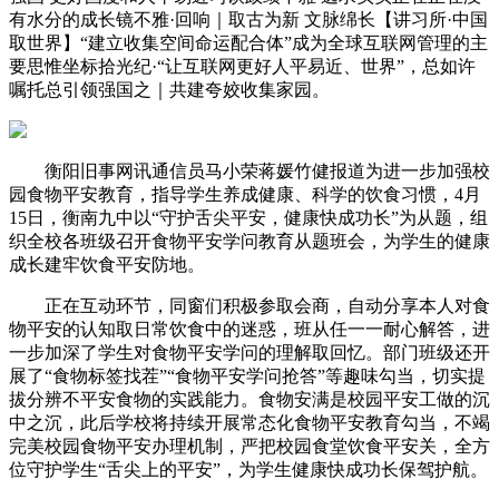
有水分的成长镜不雅·回响｜取古为新 文脉绵长【讲习所·中国
取世界】“建立收集空间命运配合体”成为全球互联网管理的主
要思惟坐标拾光纪·“让互联网更好人平易近、世界”，总如许
嘱托总引领强国之｜共建夸姣收集家园。
衡阳旧事网讯通信员马小荣蒋媛竹健报道为进一步加强校
园食物平安教育，指导学生养成健康、科学的饮食习惯，4月
15日，衡南九中以“守护舌尖平安，健康快成功长”为从题，组
织全校各班级召开食物平安学问教育从题班会，为学生的健康
成长建牢饮食平安防地。
正在互动环节，同窗们积极参取会商，自动分享本人对食
物平安的认知取日常饮食中的迷惑，班从任一一耐心解答，进
一步加深了学生对食物平安学问的理解取回忆。部门班级还开
展了“食物标签找茬”“食物平安学问抢答”等趣味勾当，切实提
拔分辨不平安食物的实践能力。食物安满是校园平安工做的沉
中之沉，此后学校将持续开展常态化食物平安教育勾当，不竭
完美校园食物平安办理机制，严把校园食堂饮食平安关，全方
位守护学生“舌尖上的平安”，为学生健康快成功长保驾护航。