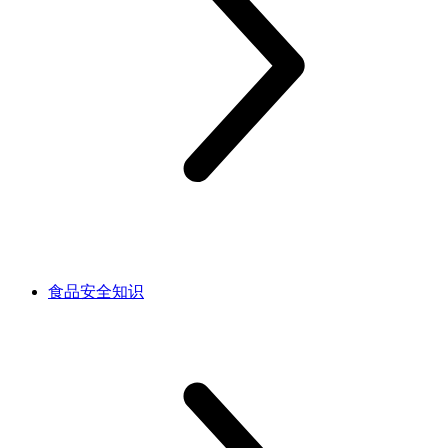
食品安全知识