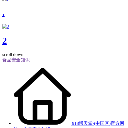
.
2
scroll down
食品安全知识
918博天堂·(中国区)官方网