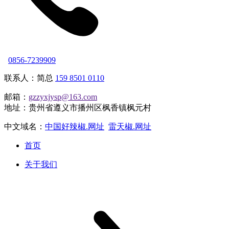
0856-7239909
联系人：简总
159 8501 0110
邮箱：
gzzyxjysp@163.com
地址：贵州省遵义市播州区枫香镇枫元村
中文域名：
中国好辣椒.网址
雷天椒.网址
首页
关于我们