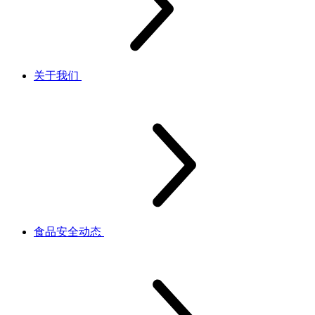
关于我们
食品安全动态