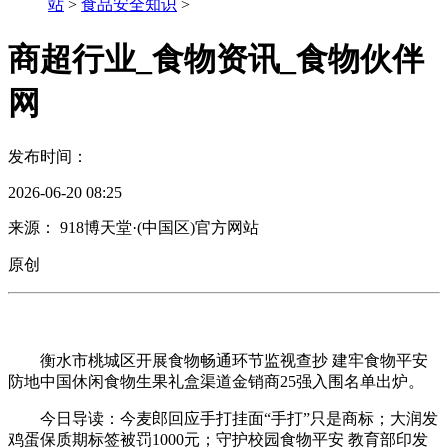
站
>
食品安全知识
>
商超行业_食物资讯_食物伙伴
网
发布时间：
2026-06-20 08:25
来源： 918博天堂·(中国区)官方网站
原创
衡水市桃城区开展食物畅通环节监视查抄 建牢食物平安
防地中国休闲食物生果礼盒渠道金销商25强入围名单出炉。
今日导读：今麦郎回应手打挂面“手打”只是商标；大润发
鸡蛋保质期标签被罚1000元；守护校园食物平安 教育部印发