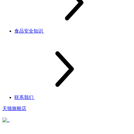
食品安全知识
联系我们
天猫旗舰店