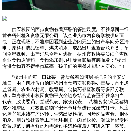
供应校园的面点食物有着严酷的管控尺度。不雅摩团一行
前去梧州桂和食物无限公司，该企业为市内多所学校供应面
包、正在现场，不雅摩团看到企业密闭无尘的出产车间分区清
晰，原料和成品留样、烘烤消杀、成品出厂查验台账齐备，车
间全程视频、出产消息全程可逃溯。梧州市政协委员细心查阅
企业食物原辅料、食物添加剂办理等台账后有感而发：“校园
专供食物容不得半点草率，孩子们的用餐才能让人安心。”！
“校园里的每一口饭菜，背后藏着如何层层把关的平安防
地日，由广西壮族自治区梧州市食药安和质强办牵头，市市场
监管局、农业农村局、教育局、食物药品查验所等多部分联
动，举办梧州市校园食物平安全链条结合监管暨不雅摩勾当。
代表、政协委员、党派代表、家长代表、“八桂食安”意愿者构
成不雅摩团，对校园食物平安环节环节进行沉浸式打卡。尺度
化屠宰流水线有序运转，生猪出场检疫、同步肉品查验、胴体
消杀、朋分预处置等工序环环相扣，肉品快检、溯源登记专区
设置规范，所有鲜肉均需通过多沉检疫后方可进入下一环节。