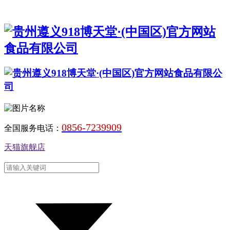
0856-7239909
全国服务电话：
天猫旗舰店