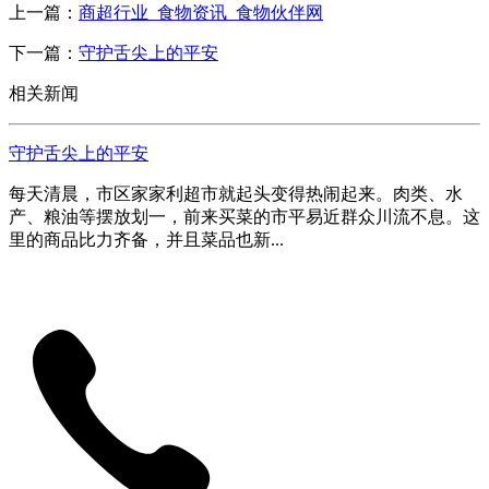
上一篇：
商超行业_食物资讯_食物伙伴网
下一篇：
守护舌尖上的平安
相关新闻
守护舌尖上的平安
每天清晨，市区家家利超市就起头变得热闹起来。肉类、水
产、粮油等摆放划一，前来买菜的市平易近群众川流不息。这
里的商品比力齐备，并且菜品也新...