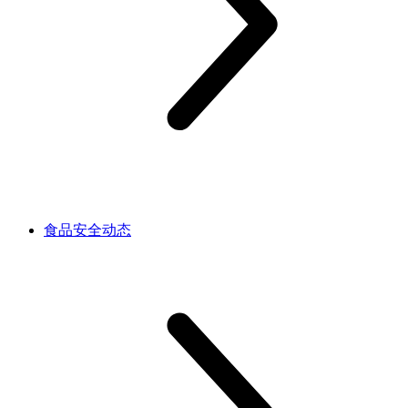
食品安全动态