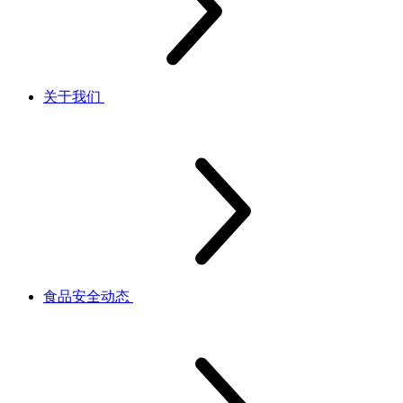
关于我们
食品安全动态