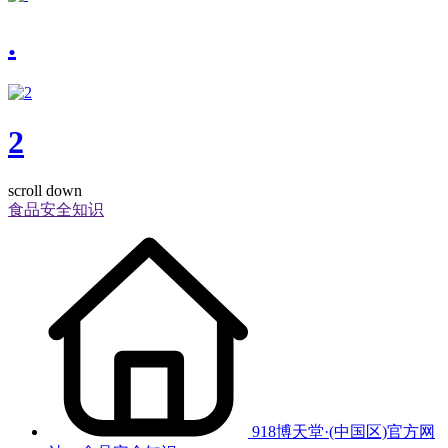
.
2
scroll down
食品安全知识
918博天堂·(中国区)官方网