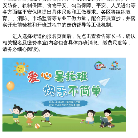
安防备、轨制保障、食物平安、勾当保障、平安、人员进出等
各方面临平安保障提出具体尺度和工做要求。各区将组织教
育、、消防、市场监管等专业工做力量，配合开展查抄，并落
实开班前验核和开班过程中的走访督导等工做机制。
进入选择街道的报名页面后，先点击查看告家长书，确认
相关报名及缴费事宜(内容包含具体办班消息、缴费尺度等，
请务必细心阅读)。