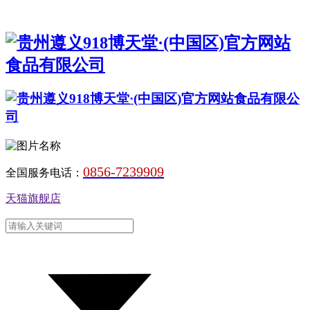
0856-7239909
全国服务电话：
天猫旗舰店