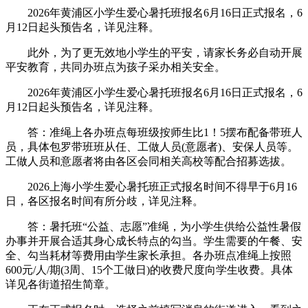
2026年黄浦区小学生爱心暑托班报名6月16日正式报名，6
月12日起头预告名，详见注释。
此外，为了更无效地小学生的平安，请家长务必自动开展
平安教育，共同办班点为孩子采办相关安全。
2026年黄浦区小学生爱心暑托班报名6月16日正式报名，6
月12日起头预告名，详见注释。
答：准绳上各办班点每班级按师生比1！5摆布配备带班人
员，具体包罗带班班从任、工做人员(意愿者)、安保人员等。
工做人员和意愿者将由各区会同相关高校等配合招募选拔。
2026上海小学生爱心暑托班正式报名时间不得早于6月16
日，各区报名时间有所分歧，详见注释。
答：暑托班“公益、志愿”准绳，为小学生供给公益性暑假
办事并开展合适其身心成长特点的勾当。学生需要的午餐、安
全、勾当耗材等费用由学生家长承担。各办班点准绳上按照
600元/人/期(3周、15个工做日)的收费尺度向学生收费。具体
详见各街道招生简章。