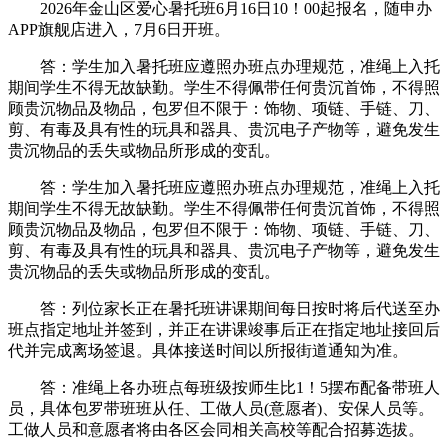
2026年金山区爱心暑托班6月16日10！00起报名，随申办
APP旗舰店进入，7月6日开班。
答：学生加入暑托班应遵照办班点办理规范，准绳上入托
期间学生不得无故缺勤。学生不得佩带任何贵沉首饰，不得照
顾贵沉物品及物品，包罗但不限于：饰物、项链、手链、刀、
剪、有毒及具有性的玩具和器具、贵沉电子产物等，避免发生
贵沉物品的丢失或物品所形成的变乱。
答：学生加入暑托班应遵照办班点办理规范，准绳上入托
期间学生不得无故缺勤。学生不得佩带任何贵沉首饰，不得照
顾贵沉物品及物品，包罗但不限于：饰物、项链、手链、刀、
剪、有毒及具有性的玩具和器具、贵沉电子产物等，避免发生
贵沉物品的丢失或物品所形成的变乱。
答：列位家长正在暑托班讲课期间每日按时将后代送至办
班点指定地址并签到，并正在讲课竣事后正在指定地址接回后
代并完成离场签退。具体接送时间以所报街道通知为准。
答：准绳上各办班点每班级按师生比1！5摆布配备带班人
员，具体包罗带班班从任、工做人员(意愿者)、安保人员等。
工做人员和意愿者将由各区会同相关高校等配合招募选拔。