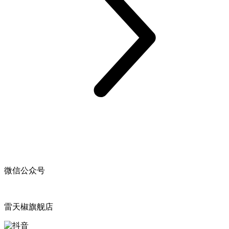
微信公众号
雷天椒旗舰店