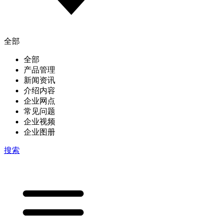
全部
全部
产品管理
新闻资讯
介绍内容
企业网点
常见问题
企业视频
企业图册
搜索