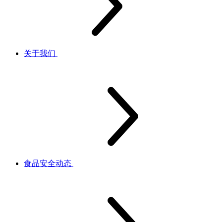
关于我们
食品安全动态