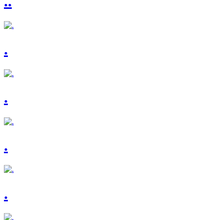
..
.
.
.
.