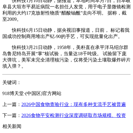
快科技1月10日动静，据报道，本地时间本月7日，日本岐
阜县大垣市平易近病院一名担任人发觉，用于电子显微镜检测
利用的大约17克放射性物质“醋酸铀酰”去向不明。 据称，截
至2009。
快科技6月15日动静，据央视旧事报道，日前， 标记着我
国成功控制商用堆出产钇-90的手艺，可实现批量化出产。
快科技3月21日动静，1958年，美朴直在承平洋马绍尔群
岛鲁尼特岛开展“掌”核试验，当量达18千吨级。 试验留下庞
大弹坑，美军未完全清理核污染，仅将受污染土壤取爆炸碎片
填入弹？。
关键词：
918博天堂·(中国区)官方网站
上一篇：
2026中国食物查验行业：现有多种支流手艺被普遍
下一篇：
2026食物平安检测行业深度调研取市场规模、投资
相关新闻