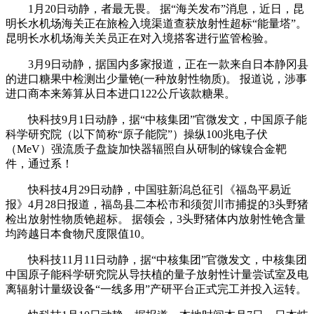
1月20日动静，者最无畏。 据“海关发布”消息，近日，昆
明长水机场海关正在旅检入境渠道查获放射性超标“能量塔”。
昆明长水机场海关关员正在对入境搭客进行监管检验。
3月9日动静，据国内多家报道，正在一款来自日本静冈县
的进口糖果中检测出少量铯(一种放射性物质)。 报道说，涉事
进口商本来筹算从日本进口122公斤该款糖果。
快科技9月1日动静，据“中核集团”官微发文，中国原子能
科学研究院（以下简称“原子能院”）操纵100兆电子伏
（MeV）强流质子盘旋加快器辐照自从研制的镓镍合金靶
件，通过系！
快科技4月29日动静，中国驻新潟总征引《福岛平易近
报》4月28日报道，福岛县二本松市和须贺川市捕捉的3头野猪
检出放射性物质铯超标。 据领会，3头野猪体内放射性铯含量
均跨越日本食物尺度限值10。
快科技11月11日动静，据“中核集团”官微发文，中核集团
中国原子能科学研究院从导扶植的量子放射性计量尝试室及电
离辐射计量级设备“一线多用”产研平台正式完工并投入运转。