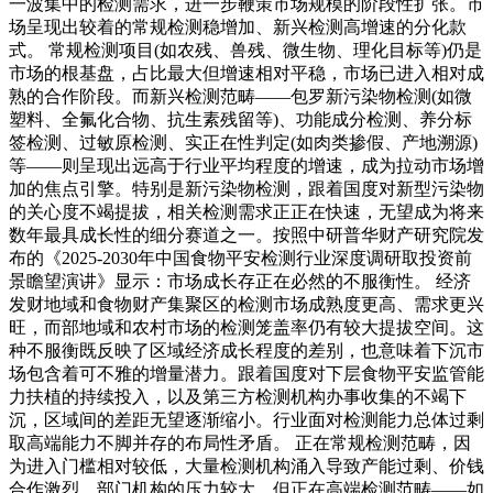
一波集中的检测需求，进一步鞭策市场规模的阶段性扩张。市
场呈现出较着的常规检测稳增加、新兴检测高增速的分化款
式。 常规检测项目(如农残、兽残、微生物、理化目标等)仍是
市场的根基盘，占比最大但增速相对平稳，市场已进入相对成
熟的合作阶段。而新兴检测范畴——包罗新污染物检测(如微
塑料、全氟化合物、抗生素残留等)、功能成分检测、养分标
签检测、过敏原检测、实正在性判定(如肉类掺假、产地溯源)
等——则呈现出远高于行业平均程度的增速，成为拉动市场增
加的焦点引擎。特别是新污染物检测，跟着国度对新型污染物
的关心度不竭提拔，相关检测需求正正在快速，无望成为将来
数年最具成长性的细分赛道之一。按照中研普华财产研究院发
布的《2025-2030年中国食物平安检测行业深度调研取投资前
景瞻望演讲》显示：市场成长存正在必然的不服衡性。 经济
发财地域和食物财产集聚区的检测市场成熟度更高、需求更兴
旺，而部地域和农村市场的检测笼盖率仍有较大提拔空间。这
种不服衡既反映了区域经济成长程度的差别，也意味着下沉市
场包含着可不雅的增量潜力。跟着国度对下层食物平安监管能
力扶植的持续投入，以及第三方检测机构办事收集的不竭下
沉，区域间的差距无望逐渐缩小。行业面对检测能力总体过剩
取高端能力不脚并存的布局性矛盾。 正在常规检测范畴，因
为进入门槛相对较低，大量检测机构涌入导致产能过剩、价钱
合作激烈，部门机构的压力较大。但正在高端检测范畴——如