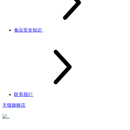
食品安全知识
联系我们
天猫旗舰店