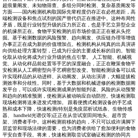
超痕量阐发、未知物筛查、多组分同时检测、复杂基质阐发等
方面——国内检测机构取国际先辈程度仍存正在必然差距，高
端检测设备和焦点试剂的国产替代仍正在推进中。这种布局性
矛盾，既是行业转型升级的压力所正在，也是手艺立异型企业
的机缘所正在。食物平安检测的后市场价值正正在被从头挖
掘。基于检测数据的风险预警、趋向阐发、供应链办理等增值
办事正正在成为新的价值增加点。检测机构从纯真的出具演讲
向供给处理方案转型，已成为行业的主要成长标的目的。智能
化取从动化将成为行业升级的焦点引擎。 人工智能、机械视
觉、从动化样品前处置等手艺的深度融合，正正在鞭策食物平
安检测从人工稠密型向手艺稠密型改变。智能检测设备可以或
许实现样品的从动进样、从动阐发、从动出演讲，大幅提拔检
测效率和分歧性。同时，基于大数据和机械进修的检测数据阐
发平台，可以或许实现检测成果的智能判读、风险的从动预警
和趋向的精准预测，使检测从被动响应自动防控。快速检测取
现场检测将送来迸发式增加。 跟着便携式检测设备的手艺成
熟和成本下降，快速检测(特别是免疫层析试纸条、生物传感
器、 handheld光谱仪等)正正在从尝试室田间地头、超市货
架、消费者手中。这种检测前移的趋向，不只可以或许满脚下
层监管和现场法律的需要，也为消费者供给了愈加便利的食物
平安自查手段。将来，快速检测取尝试室确证检测的协同共