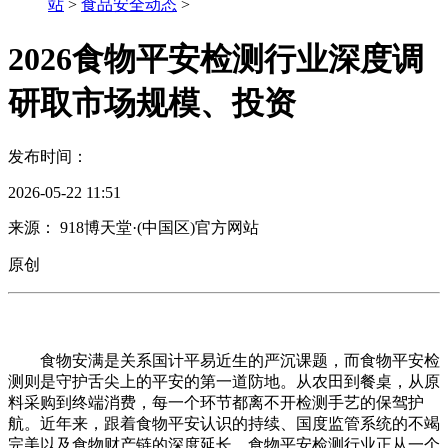
站
>
食品安全动态
>
2026食物平安检测行业深度调
研取市场规模、投资
发布时间：
2026-05-22 11:51
来源： 918博天堂·(中国区)官方网站
原创
食物安满是关系国计平易近生的严沉课题，而食物平安检
测则是守护舌尖上的平安的第一道防地。从农田到餐桌，从原
料采购到终端消费，每一个环节都离不开检测手艺的保驾护
航。近年来，跟着食物平安认识的持续、国度监管系统的不竭
完美以及食物财产链的深度延长，食物平安检测行业正从一个