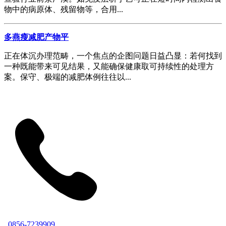
物中的病原体、残留物等，合用...
多燕瘦减肥产物平
正在体沉办理范畴，一个焦点的企图问题日益凸显：若何找到
一种既能带来可见结果，又能确保健康取可持续性的处理方
案。保守、极端的减肥体例往往以...
0856-7239909