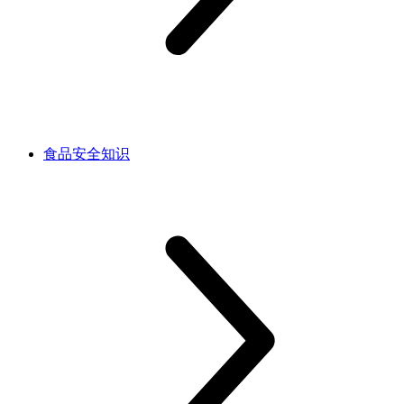
食品安全知识