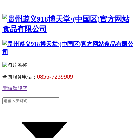
0856-7239909
全国服务电话：
天猫旗舰店