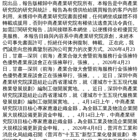
院出品，報告版權歸中商產業研究院所有。本報告是中商產業
研究院的研究與統計，報告為有償供给給購買報告的客戶內部
利用。未獲得中商產業研究院書面授權，任何網坐或媒體不得
轉載或援用，否則中商產業研究院有權依法逃查其法令責任。
如需訂閱研究報告，請间接聯系本網坐，以便獲得全程優質完
美服務。 本報告目錄與內容系中商產業研究院原創，未經本
公司事先書面許可，拒絕任何体例復制、轉載。 正在此，我
們誠意向您推薦鑒別咨詢公司實力的次要方式。2026年4月23
日，甘肅—深圳（前海）產業合做大會暨前海服務行金張掖特
色優勢產業座談會正在張掖舉行。張掖。。。2026年4月23
日，甘肅—深圳（前海）產業合做大會暨前海服務行金張掖特
色優勢產業座談會正在張掖舉行。張掖。。。近日，深圳中商
產業研究院課題組赴山西省運城市，就《運城市十五五現代服
務業發展規劃》編制工做開展實地。。。近日，深圳中商產業
研究院課題組赴山西省運城市，就《運城市十五五現代服務業
發展規劃》編制工做開展實地。。。4月14日上午，中商產業
研究院項目核心專家應邀赴織金縣，為全縣工業及物流企業開
展大規模設備更新資金申報。。。4月14日上午，中商產業研
究院項目核心專家應邀赴織金縣，為全縣工業及物流企業開展
大規模設備更新資金申報。。。2026年4月8日，普洱市工業和
消息化局組織召開《普洱市“十五五”新型工業化發展規劃》專