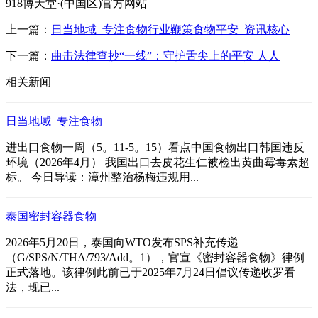
918博天堂·(中国区)官方网站
上一篇：
日当地域_专注食物行业鞭策食物平安_资讯核心
下一篇：
曲击法律查抄“一线”：守护舌尖上的平安 人人
相关新闻
日当地域_专注食物
进出口食物一周（5。11-5。15）看点中国食物出口韩国违反
环境（2026年4月） 我国出口去皮花生仁被检出黄曲霉毒素超
标。 今日导读：漳州整治杨梅违规用...
泰国密封容器食物
2026年5月20日，泰国向WTO发布SPS补充传递
（G/SPS/N/THA/793/Add。1），官宣《密封容器食物》律例
正式落地。该律例此前已于2025年7月24日倡议传递收罗看
法，现已...