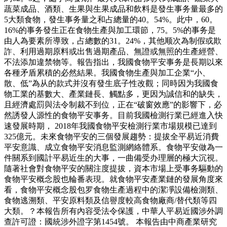
蔬菜成品、酒類、生果與生果成品和飲料是發生事务量最多的
5大類食物，發生事务量之和占總量的40。54%。此中，60。
16%的事务發生正在食物生產與加工環節，75。5%的事务是
由人為要素所導致，占總數的31。24%，其他顺次為制假或欺
詐、利用過期原料或出售過期產品、無證或無照的生產經營、
不法添加違禁物等。報告指出，我國食物平安事务是長期以來
各種矛盾累積的必然結果。我國食物生產與加工企業“小、
散、低”為从的款式并沒有發生底子性改觀；同時因为我國食
物工業的基數大、產業鏈長、觸點多，更因为誠信和的缺失，
且經濟處罰與法令制裁不到位，正在“破窗效應”的影響下，必
然誘發人源性的食物平安事务。目前我國檢測行業已經進入快
速發展時期， 2018年我國食物平安檢測行業市場規模已達到
325億元。未來食物平安的三個發展趨勢：提拔全平易近消費
平安意識、成立食物平安消息監測網絡體系。食物平安做為一
件關系到國計平易近生的大事，一曲備受办理層的極大沉視。
隨著社會對食物平安的關注度提拔，資本市場上受事务驅動的
食物平安概念股也輪番表現。就食物平安產業鏈的發展角度來
看，食物平安概念股包罗食物生產過程中的潔凈設備檢測類、
食物逃溯類、平安原料類及信譽度較高食物廠商/替代類等四
大類。？本報告所有內容受法令保護，中華人平易近國涉外調
查許可證：國統涉外證字第1454號。 本報告由中商產業研究