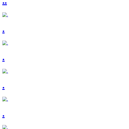
..
.
.
.
.