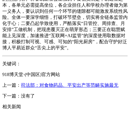
本，各单元必需提高坐位，各企业担任人和学校办理者做为第
一义务人，要认识到任何一个环节的缝隙都可能激发系统性风
险。全体一要深学细悟，打破环节壁垒，切实将全链条监管内
化于心；二要凸起学致使用，严酷落实“日管控、周排查、月
安排”工做机制，把现患覆灭正在萌芽形态；三要正在聪慧赋
能上见深度，加速推进“互联网+AI监管”的深度使用取数据对
接，积极打制可视、可感、可知的“阳光厨房”，配合守护好泛
博人平易近群众“舌尖上的平安”。
关键词：
918博天堂·(中国区)官方网站
上一篇：
司法部：对食物药品、平安出产等范畴实施最无
下一篇：没有了
相关新闻