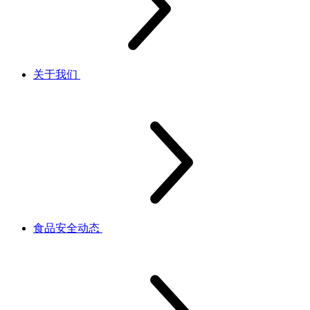
关于我们
食品安全动态