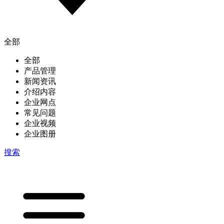
全部
全部
产品管理
新闻资讯
介绍内容
企业网点
常见问题
企业视频
企业图册
搜索