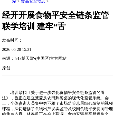
站
>
食品安全动态
>
经开开展食物平安全链条监管
联学培训 建牢“舌
发布时间：
2026-05-28 15:31
来源： 918博天堂·(中国区)官方网站
原创
培训紧扣《关于进一步强化食物平安全链条监管的看
法》，旨正在建立笼盖从农田到餐桌的现代化监管系统。会
上，全体参训人员集中旁不雅了市场监管总局细心编制的视频
课程，深切进修了食物出产发卖监管及校园食物平安协同管理
的焦点内容。林春凯正在会上强调，食物安满是平易近生之