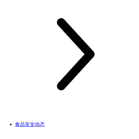
食品安全动态