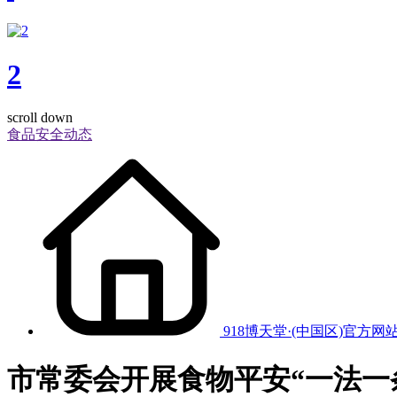
2
scroll down
食品安全动态
918博天堂·(中国区)官方网
市常委会开展食物平安“一法一