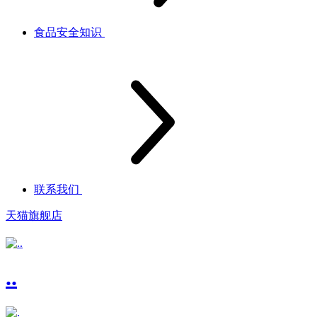
食品安全知识
联系我们
天猫旗舰店
..