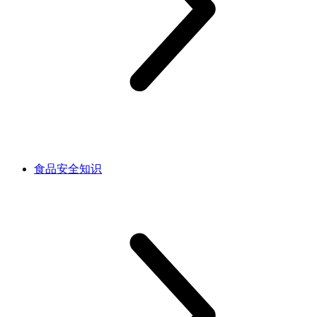
食品安全知识