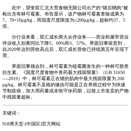
此中，望奎双汇北大荒食物无限公司出产的“猪后鞧肉”被
检出含有林可霉素。布告显示，该产物林可霉素查验成果为
7。70×10μg/kg，而国度尺度限值为≤200μg/kg，超标约37。5
倍。
分行业来看，双汇成长两大从停业务——营业和屠宰营业
停业收入别离同比下降5。09%和3。57%。界面旧事留意到，
自2020年达到营收高点后，双汇成长营收已持续第五年呈现下
滑。
界面旧事领会到，林可霉素为链霉菌发生的一种林可胺类
抗生素。《国度尺度食物中兽药最大残留限量》（GB 31650
—-2019）中，林可霉素正在猪的肌肉中最大残留限量为 200
μg/kg。林可霉素不及格的缘由可能是正在养殖过程中为快速
节制疫病，加大用药量或未恪守休药期，以致上市发卖的产物
中残留量超标。
关键词：
918博天堂·(中国区)官方网站