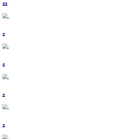
..
.
.
.
.