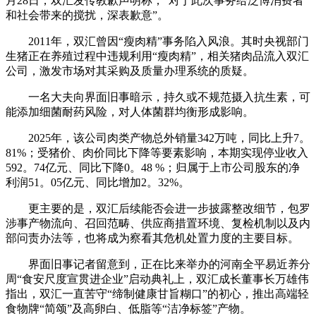
月28日，双汇发传教歉声明称，“对于此次事务给泛博消费者
和社会带来的搅扰，深表歉意”。
2011年，双汇曾因“瘦肉精”事务陷入风浪。其时央视部门
生猪正在养殖过程中违规利用“瘦肉精”，相关猪肉品流入双汇
公司，激发市场对其采购及质量办理系统的质疑。
一名大夫向界面旧事暗示，持久或不规范摄入抗生素，可
能添加细菌耐药风险，对人体菌群均衡形成影响。
2025年，该公司肉类产物总外销量342万吨，同比上升7。
81%；受猪价、肉价同比下降等要素影响，本期实现停业收入
592。74亿元、同比下降0。48 %；归属于上市公司股东的净
利润51。05亿元、同比增加2。32%。
更主要的是，双汇后续能否会进一步披露整改细节，包罗
涉事产物流向、召回范畴、供应商措置环境、复检机制以及内
部问责办法等，也将成为察看其危机处置力度的主要目标。
界面旧事记者留意到，正在比来举办的河南全平易近养分
周“食安尺度宣贯进企业”启动典礼上，双汇成长董事长万雄伟
指出，双汇一直苦守“缔制健康甘旨糊口”的初心，推出高端轻
食物牌“简颂”及高卵白、低脂等“洁净标签”产物。