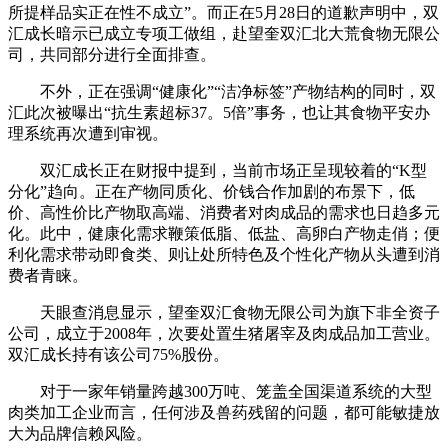
所提样品实正在性不成立”。而正在5月28日的道歉声明中，双
汇成长暗示已成立专项工做组，赴望奎双汇北大荒食物无限公
司，共同部分进行全面排查。
不外，正在强调“健康化”“洁净标签”产物结构的同时，双
汇此次被曝出“抗生素超标37。5倍”事务，也让其食物平安办
理系统再次遭到审视。
双汇成长正在财报中提到，当前市场正呈现较着的“K型
分化”趋向。正在产物同质化、价钱合作加剧的布景下，低
价、高性价比产物取高端、消费者对肉成品的需求也日趋多元
化。此中，健康化需求鞭策低脂、低盐、高卵白产物走俏；便
利化需求带动即食类、则让处所特色及个性化产物从头遭到消
费者青睐。
天眼查消息显示，望奎双汇食物无限公司为旗下非全资子
公司，成立于2008年，次要处置生猪屠宰及肉成品加工营业。
双汇成长持有该公司75%股份。
对于一家年销量跨越300万吨、笼盖全国渠道系统的大型
肉类加工企业而言，任何涉及兽药残留的问题，都可能敏捷放
大为品牌信赖风险。