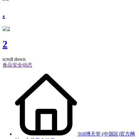
.
2
scroll down
食品安全动态
918博天堂·(中国区)官方网