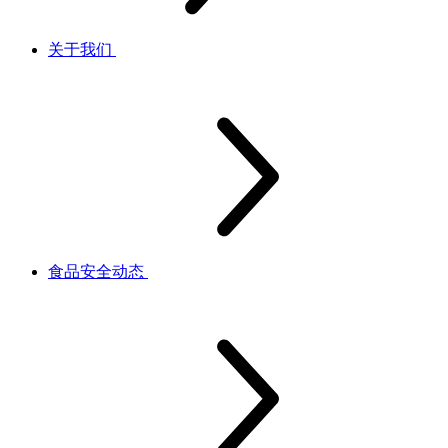
关于我们
食品安全动态