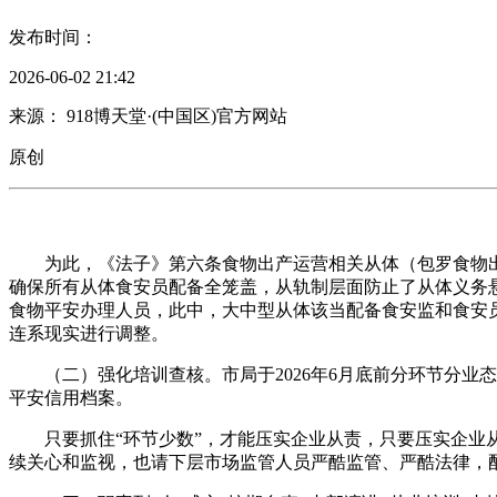
发布时间：
2026-06-02 21:42
来源： 918博天堂·(中国区)官方网站
原创
为此，《法子》第六条食物出产运营相关从体（包罗食物出产
确保所有从体食安员配备全笼盖，从轨制层面防止了从体义务
食物平安办理人员，此中，大中型从体该当配备食安监和食安
连系现实进行调整。
（二）强化培训查核。市局于2026年6月底前分环节分业态
平安信用档案。
只要抓住“环节少数”，才能压实企业从责，只要压实企业从
续关心和监视，也请下层市场监管人员严酷监管、严酷法律，