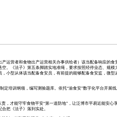
运营者和食物出产运营相关办事供给者）该当配备响应的食安
悬空。《法子》第五条脚踏实地准绳，要求按照经停业态、规模
员，小型从体该当配备食安员，有前提的能够配备食安监，微型
制定培训纲领，编写测验题库。依托“渝食安”数字化平台开展
责，才能守牢食物平安“第一道防地”，让泛博市平易近能安心
配合把《法子》落到实处。