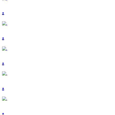
.
.
.
.
.