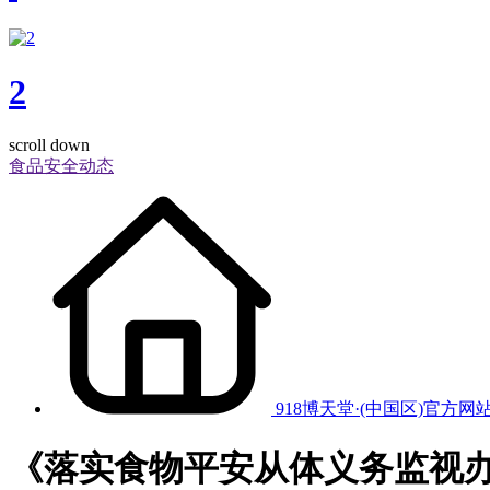
2
scroll down
食品安全动态
918博天堂·(中国区)官方网
《落实食物平安从体义务监视