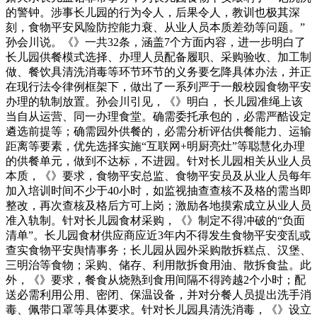
的警钟。涉事长儿园的行为令人，后果令人，教训也极其深
刻，食物平安风险防控能力衰、从业人员本质差劲等问题。”
孙会川说。《》一共32条，涵盖7个方面内容，进一步明白了
长儿园供餐模式选择、办理人员配备履职、采购验收、加工制
做、餐饮具清洗消毒等环节环节的义务要乞降具体办法，并正
在现行法令律例框架下，做出了一系列严于一般校园食物平安
办理的轨制放置。孙会川引见，《》明白， 长儿园准绳上该
当自从运营、同一办理食堂。确需委托承包的，必需严酷设定
遴选前提等；确需园外供餐的，必需分析评估供餐能力、运输
距离等要素，优先选择实施“互联网+明厨亮灶”等聪慧化办理
的供餐单元，做到不达标，不进园。针对长儿园相关从业人员
本质，《》要求，食物平安总监、食物平安员及从业人员每年
加入培训时间不少于40小时，如监视抽查查核不及格的需当即
整改，再次查核及格后方可上岗；激励各地摸索成立从业人员
准入轨制。针对长儿园食材采购，《》制定不得冲破的“负面
清单”。长儿园食材供应商应近3年内不得发生食物平安变乱或
查实食物平安舆情事务；长儿园从园外采购散拆糕点、汉堡、
三明治等食物；采购、储存、利用散拆食用油、散拆食盐。此
外，《》要求，餐食从烧熟到食用间隔不得跨越2个小时；配
送必需利用公用、密闭、保温设备，并对分餐人员提出洗手消
毒、佩带口罩等具体要求。针对长儿园具清洗消毒，《》设立