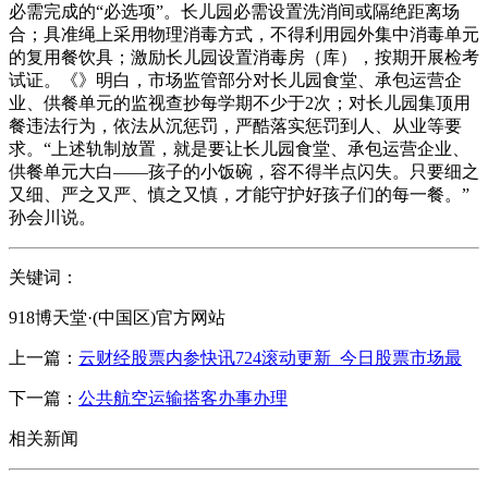
必需完成的“必选项”。长儿园必需设置洗消间或隔绝距离场
合；具准绳上采用物理消毒方式，不得利用园外集中消毒单元
的复用餐饮具；激励长儿园设置消毒房（库），按期开展检考
试证。《》明白，市场监管部分对长儿园食堂、承包运营企
业、供餐单元的监视查抄每学期不少于2次；对长儿园集顶用
餐违法行为，依法从沉惩罚，严酷落实惩罚到人、从业等要
求。“上述轨制放置，就是要让长儿园食堂、承包运营企业、
供餐单元大白——孩子的小饭碗，容不得半点闪失。只要细之
又细、严之又严、慎之又慎，才能守护好孩子们的每一餐。”
孙会川说。
关键词：
918博天堂·(中国区)官方网站
上一篇：
云财经股票内参快讯724滚动更新_今日股票市场最
下一篇：
公共航空运输搭客办事办理
相关新闻