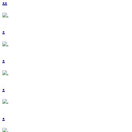
..
.
.
.
.