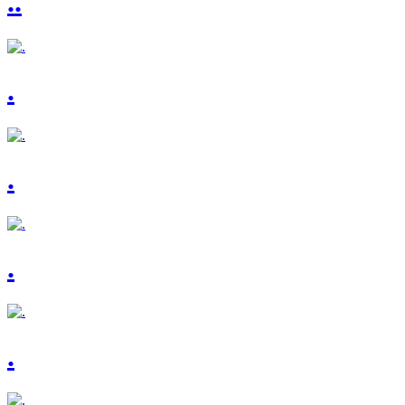
..
.
.
.
.