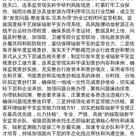
批关口。连系监管现实科学研判风险现患，盯紧盯牢工业探
伤、辐照出格是涉及放射源办理利用等沉点行业范畴，成立完
美“发觉问题-整改落实-完美办理”的全过程闭环监管机制。提
拔国度核手艺操纵辐射平安办理系统、高风险挪动放射源正在
线平台运转办理程度，确保系统不变运转、数据及时上传、问
题及时整改。加强取、卫健等部分监管联动，强化政策协调、
步履共同和联防联控，凝结保障辐射平安的监管合力。二是统
筹开展年度监视查抄。落实关于严酷规范涉企行政查抄和整治
形式从义为下层减负相关要求，制定印发年度全省辐射平安监
视查抄工做方案，连系监管现实科学谋划查抄内容和体例，确
保监视查抄实效。充实整合行政资本和查抄项次，采用省市结
合和开展、书面查抄和实地查抄相连系的体例，分时段、分地
区拟定查抄打算，确保统一地域一次性完成查抄使命，切实减
轻下层和企业承担。加强问题台账办理，聚焦问题缘由排查、
办理轨制回溯、整改要求落实，庄重查处各类违法违规行为，
确保问题现患整改归零。三是持续强化省市监管能力扶植。紧
紧环绕辐射平安监管能力扶植方针，切实把核取辐射平安摆正
在最高优先级，出力扶植“、专业、严慎、高效”的核取辐射平
安监管步队。省级层面将依托生态部辐射监测核心帮扶和谈落
实、辐射监测能力提拔三年步履实施，加速专业步队和手艺人
才培育，持续加强面向下层的常态化指点帮扶和沟通交换。市