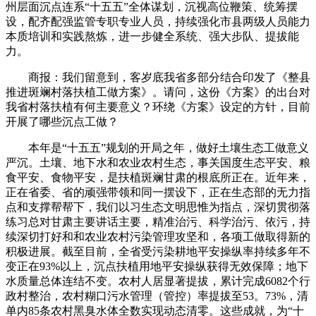
州层面沉点连系“十五五”全体谋划，沉视高位鞭策、统筹摆
设，配齐配强监管专职专业人员，持续强化市县两级人员能力
本质培训和实践熬炼，进一步健全系统、强大步队、提拔能
力。
商报：我们留意到，客岁底我省多部分结合印发了《整县
推进斑斓村落扶植工做方案》。请问，这份《方案》的出台对
我省村落扶植有何主要意义？环绕《方案》设定的方针，目前
开展了哪些沉点工做？
本年是“十五五”规划的开局之年，做好土壤生态工做意义
严沉。土壤、地下水和农业农村生态，事关国度生态平安、粮
食平安、食物平安，是扶植斑斓甘肃的根底所正在。近年来，
正在省委、省的顽强带领和同一摆设下，正在生态部的无力指
点和支撑帮帮下，我们以习生态文明思惟为指点，深切贯彻落
练习总对甘肃主要讲话主要，精准治污、科学治污、依污，持
续深切打好和和农业农村污染管理攻坚和，各项工做取得新的
积极进展。截至目前，全省受污染耕地平安操纵率持续多年不
变正在93%以上，沉点扶植用地平安操纵获得无效保障；地下
水质量总体连结不变。农村人居显著提拔，累计完成6082个行
政村整治，农村糊口污水管理（管控）率提拔至53。73%，清
单内85条农村黑臭水体全数实现动态清零。这些成就，为“十