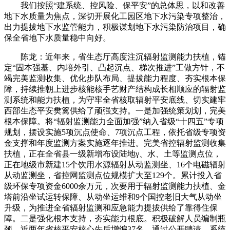
我们按照“建系统、控风险、保平安”的总体思，以和改善
地下水质量为焦点，深切开展化工园区地下水污染专项整治，
出力提拔地下水监管能力，积极谋划地下水污染防治项目，确
保全省地下水质量稳中向好。
陈龙：近年来，省生态厅高度注沉辐射监测能力扶植，锚
定“固本强基、内培外引、凸起沉点、梯次推进”工做方针，不
竭完美监测收集、优化步队布局、提拔能力程度、夯实根本保
障，持续推朝上进步核能核手艺财产结构成长相顺应的辐射监
测系统和能力扶植，为守牢全省核取辐射平安底线、切实建牢
西部生态平安樊篱供给了顽强支持。一是加强统策划划，完美
根本保障。将“辐射监测能力全面加强”纳入省级“十四五”专项
规划，摆设实施5项沉点使命、7项沉点工程，依托省级专项资
金支撑和年度监测方案实施逐年推进。完美省控辐射监测收集
扶植，正在全省县一级新增布设陆地γ、水、土等监测点位，
正在地级市新建15个饮用水源辐射从动监测坐、16个电磁辐射
从动监测坐，省控网监测点位规模扩大至129个。累计投入省
级环保专项资金6000余万元，次要用于辐射监测能力扶植、金
塔前沿坐试运转保障、从动坐运维和9个国控老旧大气从动坐
升级，为推进全省辐射监测和应急能力提拔供给了靠得住保
障。二是强化根本支持，夯实能力根底。积极破解人员编制瓶
颈，近两年省核平安核心先后增编37名，通过公开聘请、系统