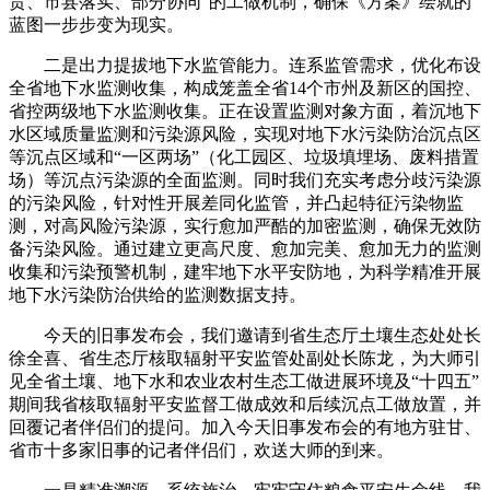
责、市县落实、部分协同”的工做机制，确保《方案》绘就的
蓝图一步步变为现实。
二是出力提拔地下水监管能力。连系监管需求，优化布设
全省地下水监测收集，构成笼盖全省14个市州及新区的国控、
省控两级地下水监测收集。正在设置监测对象方面，着沉地下
水区域质量监测和污染源风险，实现对地下水污染防治沉点区
等沉点区域和“一区两场”（化工园区、垃圾填埋场、废料措置
场）等沉点污染源的全面监测。同时我们充实考虑分歧污染源
的污染风险，针对性开展差同化监管，并凸起特征污染物监
测，对高风险污染源，实行愈加严酷的加密监测，确保无效防
备污染风险。通过建立更高尺度、愈加完美、愈加无力的监测
收集和污染预警机制，建牢地下水平安防地，为科学精准开展
地下水污染防治供给的监测数据支持。
今天的旧事发布会，我们邀请到省生态厅土壤生态处处长
徐全喜、省生态厅核取辐射平安监管处副处长陈龙，为大师引
见全省土壤、地下水和农业农村生态工做进展环境及“十四五”
期间我省核取辐射平安监督工做成效和后续沉点工做放置，并
回覆记者伴侣们的提问。加入今天旧事发布会的有地方驻甘、
省市十多家旧事的记者伴侣们，欢送大师的到来。