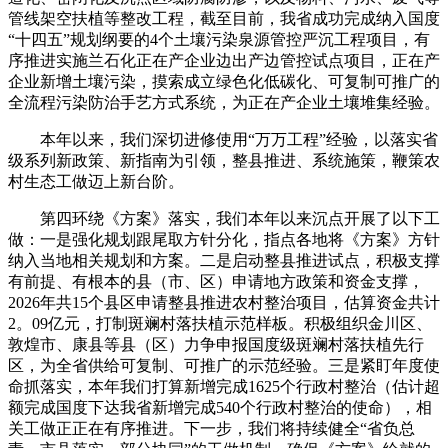
管线架空扶植等整改工程，截至目前，我省成功完成纳入国度
“十四五”规划纲要的4个土壤污染泉源管控严沉工程项目，有
序推进实施兰石化正在产企业边出产边管控试点项目，正在产
企业新增土壤污染，摸索成立绿色化低碳化、可复制可推广的
全流程污染防治手艺方式系统，为正在产企业土壤堆集经验。
本年以来，我们深切进修使用“万万工程”经验，以落实省
级系列新政策、新指南为引领，整县推进、系统施策，鞭策农
村生态工做迈上新台阶。
第四环绕《方案》落实，我们本年以来沉点开展了以下工
做：一是强化规划跟尾取方针分化，指点各地将《方案》方针
纳入当地相关规划和方案。二是启动整县推进试点，积极支撑
有前提、有根本的县（市、区）申请地方政策和资金支撑，
2026年共15个县区申请整县推进农村整治项目，估算资金共计
2。09亿元，打制斑斓村落扶植示范样板。积极组织金川区、
敦煌市、康县等县（区）力争申报国度级斑斓村落扶植先行
区，为全省供给可复制、可推广的示范经验。三是紧盯年度使
命抓落实，本年我们打算新增完成1625个行政村整治（估计超
额完成国度下达我省新增完成540个行政村整治的使命），相
关工做正正在有序推进。下一步，我们将持续健全“省负总