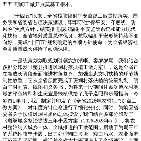
五五”期间工做开展奠基了根本。
“十四五”以来，全省核取辐射平安监督工做贯彻落实、国
务院和省委省各项决策摆设，牢牢守住“保平安、守底线、防
风险”焦点方针，结实推进核取辐射平安监管系统和能力现代
化扶植，全省辐射质量总体优良，核取辐射平安形势持续不变
向好，完成“十四五”规划确定的各项方针使命，为全省经济社
会高质量成长供给了顽强保障。
一是统策划划取规划引领愈加清晰。客岁岁尾，我们结合
多部分印发《整县推进斑斓村落扶植工做方案》，这是全省正
在新成长阶段全面推进村落复兴、加强生态文明扶植的环节轨
制性放置，它从全省层面完成了斑斓村落扶植的统策划划，明
白了时间表、线图和义务书，为将来一段期间甘肃泛博农村地
域的绿色转型和生态宜居扶植供给了底子遵照和步履指南。今
岁首年月，我厅制定并印发了《全省2026年农村生态沉点工
做方案》，对年度方针使命进行了细化分化。同时，为响应省
委省关于扶植斑斓甘肃的总体摆设，我们结合多部分印发了
《斑斓城乡整治提拔三年步履方案（2026-2028年）》，将农
村整治纳入城乡一体、全域推进的工做范围，启动了为期三年
的系统性攻坚步履，出力处理糊口垃圾、糊口污水、农业面源
污染等凸起问题，标记着全省农村管理进入了全域整治、全面