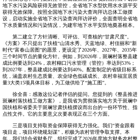
地下水污染风险获得无效管控，全省地下水型饮用水水源平安
获得无效保障。按照全国地下水污染大查询拜访总体工做摆
设，启动实施全省地下水污染查询拜访评价，全面查明全省地
下水质量情况和污染情况，为建牢地下水平安防地奠基根本。
第二建立了方针清晰、可评估、可查核的“甘肃尺度”。
《方案》不只提出了扶植“山清水秀、天蓝地绿、村佳丽和”新
时代“富春山居图”的愿景，更设定了2026年、2027年、2035年
三个时间节点的量化方针。例如，到2026年，斑斓村落整县建
成比例要达到24%，农村糊口污水管理（管控）率达到53%；
到2027年，整县建成比例要达到40%。配套制定的省级目标系
统，涵盖农村生态质量、农业绿色低碳成长、农村幸福宜居质
量3大类15项具体目标，为工做供给了“施工图”。
徐全喜：感激这位记者伴侣的提问。您提到的《整县推进
斑斓村落扶植工做方案》，是我省为贯彻落实地方关于斑斓中
国扶植和省委关于斑斓甘肃扶植摆设而出台的一份环节性、指
点性文件。它的主要意义次要表现正在三个方面。
三是项目支持取资金保障获得无力强化。我们“资金跟着
项目走，项目环绕规划谋”，积极为农村管理争取支撑。本
年，我们结合省财务厅，组织完成了2026年度地方财务农村整