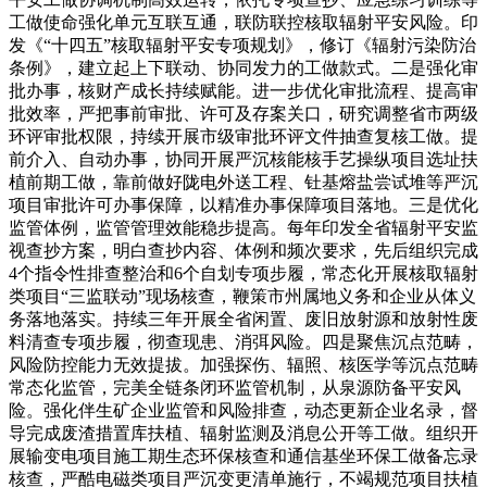
工做使命强化单元互联互通，联防联控核取辐射平安风险。印
发《“十四五”核取辐射平安专项规划》，修订《辐射污染防治
条例》，建立起上下联动、协同发力的工做款式。二是强化审
批办事，核财产成长持续赋能。进一步优化审批流程、提高审
批效率，严把事前审批、许可及存案关口，研究调整省市两级
环评审批权限，持续开展市级审批环评文件抽查复核工做。提
前介入、自动办事，协同开展严沉核能核手艺操纵项目选址扶
植前期工做，靠前做好陇电外送工程、钍基熔盐尝试堆等严沉
项目审批许可办事保障，以精准办事保障项目落地。三是优化
监管体例，监管管理效能稳步提高。每年印发全省辐射平安监
视查抄方案，明白查抄内容、体例和频次要求，先后组织完成
4个指令性排查整治和6个自划专项步履，常态化开展核取辐射
类项目“三监联动”现场核查，鞭策市州属地义务和企业从体义
务落地落实。持续三年开展全省闲置、废旧放射源和放射性废
料清查专项步履，彻查现患、消弭风险。四是聚焦沉点范畴，
风险防控能力无效提拔。加强探伤、辐照、核医学等沉点范畴
常态化监管，完美全链条闭环监管机制，从泉源防备平安风
险。强化伴生矿企业监管和风险排查，动态更新企业名录，督
导完成废渣措置库扶植、辐射监测及消息公开等工做。组织开
展输变电项目施工期生态环保核查和通信基坐环保工做备忘录
核查，严酷电磁类项目严沉变更清单施行，不竭规范项目扶植