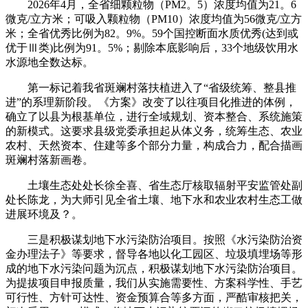
2026年4月，全省细颗粒物（PM2。5）浓度均值为21。6
微克/立方米；可吸入颗粒物（PM10）浓度均值为56微克/立方
米；全省优秀比例为82。9%。59个国控断面水质优秀(达到或
优于Ⅲ类)比例为91。5%；剔除本底影响后，33个地级饮用水
水源地全数达标。
第一标记着我省斑斓村落扶植进入了“省级统筹、整县推
进”的系理新阶段。《方案》改变了以往项目化推进的体例，
确立了以县为根基单位，进行全域规划、资本整合、系统施策
的新模式。这要求县级党委承担起从体义务，统筹生态、农业
农村、天然资本、住建等多个部分力量，构成合力，配合描画
斑斓村落新画卷。
土壤生态处处长徐全喜、省生态厅核取辐射平安监管处副
处长陈龙，为大师引见全省土壤、地下水和农业农村生态工做
进展环境及？。
三是积极谋划地下水污染防治项目。按照《水污染防治资
金办理法子》等要求，督导各地以化工园区、垃圾填埋场等形
成的地下水污染问题为沉点，积极谋划地下水污染防治项目。
为提拔项目申报质量，我们从实施需要性、方案科学性、手艺
可行性、方针可达性、资金预算合等多方面，严酷审核把关，