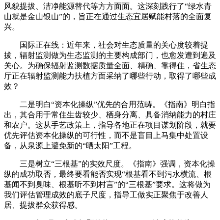
风貌提拔、洁净能源替代等方方面面。这深刻践行了“绿水青
山就是金山银山”的，旨正在通过生态宜居赋能村落的全面复
兴。
国际正在线：近年来，社会对生态质量的关心度较着提
拔，辐射监测做为生态监测的主要构成部门，也愈发遭到遍及
关心。为确保辐射监测数据质量全面、精确、靠得住，省生态
厅正在辐射监测能力扶植方面采纳了哪些行动，取得了哪些成
效？
二是明白“资本化操纵”优先的合用范畴。《指南》明白指
出，其合用于常住生齿较少、栖身分离、具备消纳能力的村庄
和农户。这从手艺政策上，指导各地正在项目谋划阶段，就要
优先评估资本化操纵的可行性，而不是盲目上马集中处置设
备，从泉源上避免新的“晒太阳”工程。
三是树立“三根基”的实效尺度。《指南》强调，资本化操
纵的成功取否，最终要看能否实现“根基看不到污水横流、根
基闻不到臭味、根基听不到村言”的“三根基”要求。这将做为
我们评估管理成效的底子尺度，指导工做实正聚焦于改善人
居、提拔群众获得感。