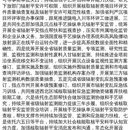
下放部门辐射平安许可权限，组织开展核取辐射类项目环评文
件质量抽查复核及辐射平安许可规范性核查。加强省列严沉项
目环评审批办事保障，跟尾推进陇电入川等环评工做进展。三
是共同生态部加强及沉点核手艺操纵单元辐射平安监管，统筹
开展全省辐射平安指点帮扶和监视查抄，压实市州属地化监管
和企业从体义务。加强国度核手艺操纵办理系统和高风险挪动
放射源正在线平台运转办理，进一步提高系统数据全面性和精
确性。四是统筹开展全省辐射质量监测、专项监测、研究性监
测、监视性监测和放射性废料入甘辐射监测。持续推进金塔前
沿坐系统移交和不变运转，组织开展沉点设备监视性监测方案
修订、监测实施及数据。组织实施外围辐射质量监测和市电磁
查询拜访评估。加强辐射类监测机构存案办理，开展第三方辐
射监测机构数据质量抽查。五是完成省级辐射变乱应急预案修
订，指点市州开展本级预案修订。组织开展市辐射变乱应急练
习训练，共同推进西北区域核取辐射应急监测物资储蓄库扶植
前期工做。六是依托生态部帮扶合做加强监测协做和手艺研
究，持续开展省级辐射监测能力提拔三年步履。组织全省核取
辐射平安监管营业培训，开展核手艺操纵单元辐射平安取防护
查核，帮扶支撑市州持续加强监管、监测和应急能力扶植。七
是依托六五日等平台，持续加大社会核能取核平安科学认知宣
传力度。加强核取辐射平安消息发布和沟通，常态化开展设