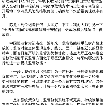
初次采用“1+N”模式，将地下水污染较严沉的糊口垃圾填埋场
纳入全省打捆申报范畴，积极争取地方水污染防治专项资金，
开展地下水污染风险防控取修复，确保地下水质量实现稳中有
升。
陈龙：列位记者伴侣，大师好！下面，我向大师引见一下
“十四五”期间我省核取辐射平安监督工做成效和后续沉点工做
放置。
中国报驻甘肃记者坐：近年来，我省核能核手艺财产快速
成长，监管对象全体呈现点多、线长、面广、链条延长的显著
特点，面临日益严峻的监管形势和使命，省生态厅正在年度全
省核取辐射平安监管方面做了哪些沉点摆设，将采纳哪些具体
行动进一步提拔监管效能？
下一步，我们将以《指南》为手艺标杆，开展普遍培训和
宣传推广。我们相信，通过鼎力推广资本化操纵这一更经济、
更可持续的模式，可以或许走出一条合适甘肃农村现实、绿色
低碳的农村污水管理新，让每一分投资都阐扬出实实正在正在
的效益。
一是加强统策划划，监管轨制系统不竭完美。持续鞭策核
平安工做协调机制高效运转，依托专项查抄、应急练习训练等