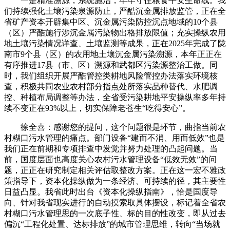
一是精准溯源，系统施治，牢牢守住粮食平安生命线。我
们持续强化土壤污染泉源防止，严酷沉金属排放监管，正在全
省矿产资本开辟集中区、沉金属污染防控沉点地域的10个县
（区）严酷施行涉沉金属污染物出格排放限值；充实操纵农用
地土壤污染情况详查、土壤监测等成果，正在2025年完成了陇
南市9个县（区）的农用地土壤沉金属污染溯源，本年正正在
有序推进17县（市、区）溯源和武都区污染源整治工做。同
时，我们组织开展严酷管控类耕地风险管控办法落实环境核
查，积极共同农业农村部分指点处所落实品种替代、水肥调
控、种植布局调整等办法，全省受污染耕地平安操纵率多年持
续不变正在93%以上，切实保障老苍生“吃得安心”。
徐全喜：感谢您的提问，这个问题很是环节，曲指当前农
村糊口污水管理的痛点。部门设备“建而不消、用而低效”也是
我们正在前期和专项排查中发觉并努力处理的凸起问题。当
前，国度层面也高度关心农村污水管理设备“低效无效”的问
题，正正在研究制定相关评估取整改方案。正在这一宏不雅政
策指导下，资本化操纵做为一条经济、可持续的径，其主要性
日益凸显。我省此时出台《资本化操纵指南》，恰是国度导
向、针对我省现实进行的自动摸索取具体摆设，标记着全省农
村糊口污水管理思的一次底子性、标的目的性改变，即从过去
偏沉“工程化处置、达标排放”的城市管理思维，转向“当场就