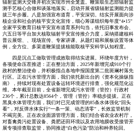
辐射监测大交锋并初次实现市州全笼盖。鞭策取生态部辐射监
测手艺核心合做和谈落地落实，启动开展省级辐射监测能力提
拔三年步履。八是加强宣布道育，平安深切。结实开展面向涉
核企业和社会的核平安文化宣传，细心筹谋组织每年度“4•15”
全家平安教育日核平安宣布道育系列勾当，依托旧事发布会、
六五日等平台加大核取辐射平安宣传推介力度，采纳搭建核科
普云展馆、、现场宣传、专家讲课、从题灯箱和展板设置等体
例，全方位、多渠道鞭策提拔核能取核平安科学认知程度。
四是沉点工做取管理成效取得结实进展。环绕年度方针，
各项使命压茬推进：正在整治方面，2025年新增完成910个行
政村的整治使命，并积极指点各地申报国度第二批斑斓村落先
行区。正在污水管理方面，我们依托新出台的《资本化操纵指
南》，持续对现有处置设备运转环境进行排查，强化规范化运
维。本年截至目前，全省新增完成污水管理（管控）行政村
236个，累计总数达8564个，管理（管控）率稳步提拔。正在
黑臭水体管理方面，我们对已完成管理的85条水体强化“回头
看”，对反弹水体实行“一条一策、动态清零”，长效监管机制
不竭完美。正在农业面源管理方面，我们结合省农业农村厅，
对畜禽粪污处置设备、粪肥还田环境以及农用地膜收受接管开
展专项排查取监管，协同推进“白色污染”防治和种养轮回。