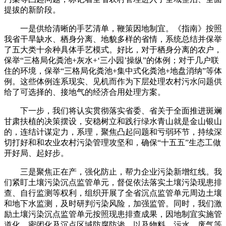
提拔的新阶段。
一是供给清晰的手艺清单，鞭策因地制宜。《指南》按照
我省干旱缺水、栖身分离、地貌多样的省情，系统总结并保举
了五大类十余种具体手艺模式。好比，对于栖身分离的农户，
保举“三格局化粪池+灰水+‘三小园’操纵”的体例；对于几户联
住的环境，保举“三格局化粪池+集中式化粪池+地盘消纳”等体
例。这些体例连系现实、见机而作为下层处理农村污水问题供
给了可选择的、接地气的经济合用处理方案。
下一步，我们将认实贯彻落实省委、省关于全面推进斑斓
甘肃扶植的决策摆设，安稳树立和践行绿水青山就是金山银山
的，连结计谋定力，系理，聚焦凸起问题和亏弱环节，持续深
切打好和和农业农村污染管理攻坚和，确保“十五五”生态工做
开好局、起好步。
三是聚焦正在产，强化防止，帮力企业污染新增红线。我
们紧盯土壤污染沉点监管单元，督促依法落实土壤污染现患排
查、自行监测等权利，组织开展了全省沉点监管单元周边土壤
和地下水监测，及时研判污染风险，加强监管。同时，我们激
励土壤污染沉点监管单元按照现患排查成果，因地制宜实施管
道化、密闭化及沉点区域防腐防渗，以及物料、污水、废气等