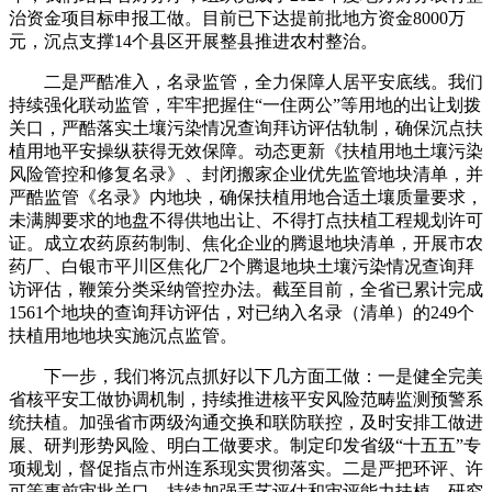
治资金项目标申报工做。目前已下达提前批地方资金8000万
元，沉点支撑14个县区开展整县推进农村整治。
二是严酷准入，名录监管，全力保障人居平安底线。我们
持续强化联动监管，牢牢把握住“一住两公”等用地的出让划拨
关口，严酷落实土壤污染情况查询拜访评估轨制，确保沉点扶
植用地平安操纵获得无效保障。动态更新《扶植用地土壤污染
风险管控和修复名录》、封闭搬家企业优先监管地块清单，并
严酷监管《名录》内地块，确保扶植用地合适土壤质量要求，
未满脚要求的地盘不得供地出让、不得打点扶植工程规划许可
证。成立农药原药制制、焦化企业的腾退地块清单，开展市农
药厂、白银市平川区焦化厂2个腾退地块土壤污染情况查询拜
访评估，鞭策分类采纳管控办法。截至目前，全省已累计完成
1561个地块的查询拜访评估，对已纳入名录（清单）的249个
扶植用地地块实施沉点监管。
下一步，我们将沉点抓好以下几方面工做：一是健全完美
省核平安工做协调机制，持续推进核平安风险范畴监测预警系
统扶植。加强省市两级沟通交换和联防联控，及时安排工做进
展、研判形势风险、明白工做要求。制定印发省级“十五五”专
项规划，督促指点市州连系现实贯彻落实。二是严把环评、许
可等事前审批关口，持续加强手艺评估和审评能力扶植。研究