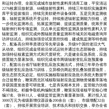
和运转办理。全面完成城市放射性废料库清库工做，平安清运
2276枚废旧放射源、68桶放射性废料。持续三年组织实施废料
库平安提拔项目，持续完美软硬件设备保障。五是完美监测收
集，辐射监测系统不变运转。持续推进辐射监测能力扶植，进
一步优化监测布点、拓展监测范畴、提拔监测质量。统筹开展
辐射例行和专项监测、沉点单元监视性监测及放射性废料入甘
辐射监测，组织完成外围辐射质量监测和市城关区电磁查询拜
访评估试点。持续加强尝试室质控扶植，建成氚监测等特色能
力，配备高分辩率质谱仪等先辈设备，升级9个国控老旧大气
从动坐。组织完成金塔前沿坐试运转并通过生态部验收，持续
加强特征核素监测方式和尺度研究。六是健全应急系统，应急
措置能力显著加强。组织完成省市两级辐射变乱应急预案修
订，配套出台省厅辐射变乱应急实施法式，持续三年举办省市
级辐射变乱应急练习训练，立异模仿两起变乱叠加措置场景，
获生态部充实必定。组织实施核取辐射应急批示系统大数据平
台迁徙整合，鞭策西北区域核取辐射应急监测物资储蓄库落地
并获国度发改委可研批复。七是夯实根本支持，监管能力扶植
不竭强化。积极争取机构编制支撑，鞭策实现省核平安核心增
编37名、弥补31人，省级监管监测力量显著加强。累计投入近
3000万元为省级新增仪器设备200余台（套）、市级增配32台
（套）。持续开展营业培训、技术练兵和挂职交换，举办全省