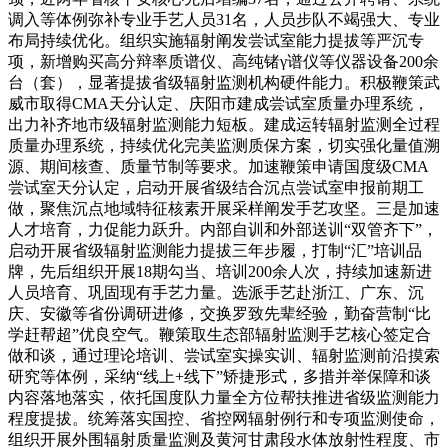
调入等体例弥补专业手艺人员31名，人员步队不竭强大、专业
布局持续优化。组织实施辐射阐发尝试室能力提拔等严沉专
项，新增购买高分辩率质谱仪、高纯锗γ谱仪等仪器设备200余
台（套），显著提拔省级辐射监测机构硬件能力。积极鞭策武
威市取得CMA天分认定、庆阳市建成尝试室质量办理系统，
出力补齐地市级辐射监测能力短板。建成运转辐射监测全过程
质量办理系统，持续优化完美监测质保方案，切实强化量值溯
源、期间核查、质量节制等要求。加速鞭策申请国度级CMA
尝试室天分认定，启动开展省级结合沉点尝试室申报前期工
做，聚焦沉点地域特征核素开展采样阐发手艺攻坚。三是加速
人才培育，力促能力跃升。内部自训和外部送训“双管齐下”，
启动开展省级辐射监测能力提拔三年步履，打制“汇”培训品
牌，先后组织开展18期勾当、培训200余人次，持续加速新进
人员培育、巩固现有手艺力量。选派手艺赴浙江、广东、沉
庆、安徽等省份调研进修，交换罗致先辈经验，勤奋营制“比
学赶帮超”优良空气。鞭策取生态部辐射监测手艺核心签定合
做和谈，通过理论培训、尝试室实操实训、辐射监测前沿摸索
研究等体例，采纳“线上+线下”矫捷形式，多措并举保障和谈
内容落地落实，依托国度队力量全方位帮扶推进省级监测能力
程度提拔。统筹落实国控、省控网辐射例行和专项监测使命，
组织开展外围辐射质量监测及黄河甘肃段水体放射性程度、市