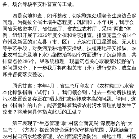
备、场合等核平安科普宣传工做。
四是实地排查，闭环整改，切实鞭策处理老苍生身边凸起
问题。为提拔全省土壤生态程度，巩固和，本年4月，我厅会
同省天然资本厅、省住建厅、省农业农村厅，采纳“两曲”体
例，组织开展了2026年度全省和专项排查。排查笼盖全省14个
市州及新区的沉点县（市、区），充实使用卫星遥感、无人机
等手艺手段，对受污染耕地平安操纵、扶植用地平安操纵、农
业农村生态及地下水污染防治等四个方面进行了沉点排查，共
排查点位286个。经系统梳理，现需沉点关心取鞭策处理的凸
起问题52个，下一步我厅将向相关市（州）进行交办，成立台
账并督促落实整改。
腾讯甘肃：本年4月，省生态厅印发了《农村糊口污水资
本化操纵指南（试行）》。我们领会到，过去一些处所扶植的
污水处置设备存正在“晒太阳”或运转成本高的问题。请问，这
份《指南》的出台，能否意味着我省农村污水管理的思发生了
改变？将若何具体指点此后的工做？
第三表现了“生态管理”取“村落全面复兴”深度融合的“大
生态”。《方案》摆设的使命远超保守整治范围，系统涵盖了
农村糊口污水垃圾管理、农业面源污染防治、耕地土壤、村落