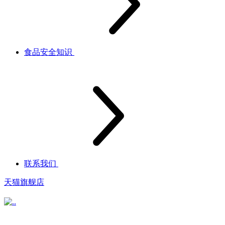
食品安全知识
联系我们
天猫旗舰店