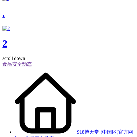
.
2
scroll down
食品安全动态
918博天堂·(中国区)官方网