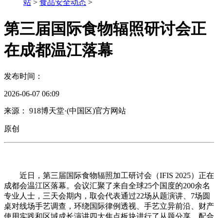
站
>
食品安全动态
>
第三届国际食物辐照研讨会正
在成都温江落幕
发布时间：
2026-06-07 06:09
来源： 918博天堂·(中国区)官方网站
原创
近日，第三届国际食物辐照加工研讨会（IFIS 2025）正在
成都会温江区落幕。会议汇聚了来自全球25个国度的200余名
专业人士，三天会期内，取会代表通过22场从题演讲、7场圆
桌对线场手艺调查，环绕国际律例透视、手艺立异前沿、财产
使用实践和区域成长演讲四大焦点板块进行了从题分享，配合