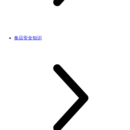
食品安全知识