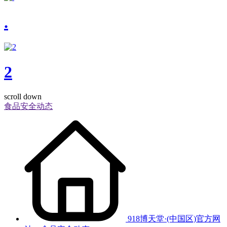
.
2
scroll down
食品安全动态
918博天堂·(中国区)官方网