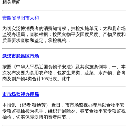
相关新闻
安徽省阜阳市太和
为切实泛博消费者的消费知情权，抽检实施单元：太和县市场
监视办理局，查验根据：按照食物平安国度尺度、产物尺度和
质量要求查验和鉴定，承检机构...
武汉市武昌区市场
按照《中华人平易近国食物平安法》及其实施条例等，一、本
次发布次要为食用农产物，包罗生果类、蔬菜、水产物、畜禽
肉及副产物4类合计105批次。此中...
市市场监视办理局
本报讯 （记者 靳艳芳） 近日，市市场监视办理局以食物平安
专项监视抽检为抓手，组织开展除夕、春节食物平安专项监视
抽检，切实保障泛博消费者两节...