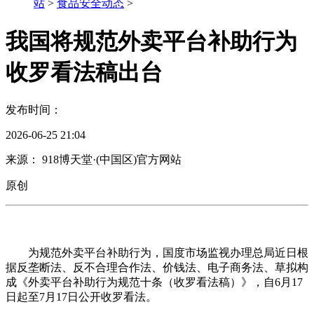
站
>
食品安全动态
>
我国将规范外卖平台补助行为
收罗看法稿出台
发布时间：
2026-06-25 21:04
来源： 918博天堂·(中国区)官方网站
原创
为规范外卖平台补助行为，国度市场监视办理总局近日根
据反垄断法、反不合理合作法、价钱法、电子商务法、草拟构
成《外卖平台补助行为规范十条（收罗看法稿）》，自6月17
日起至7月17日公开收罗看法。