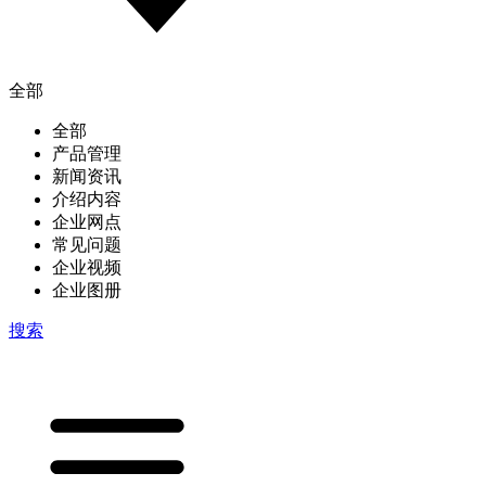
全部
全部
产品管理
新闻资讯
介绍内容
企业网点
常见问题
企业视频
企业图册
搜索