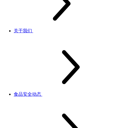
关于我们
食品安全动态