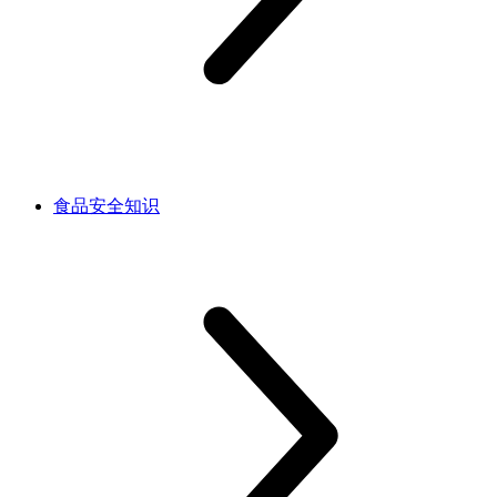
食品安全知识