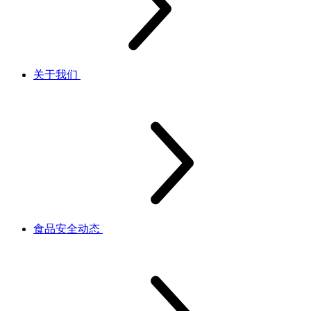
关于我们
食品安全动态