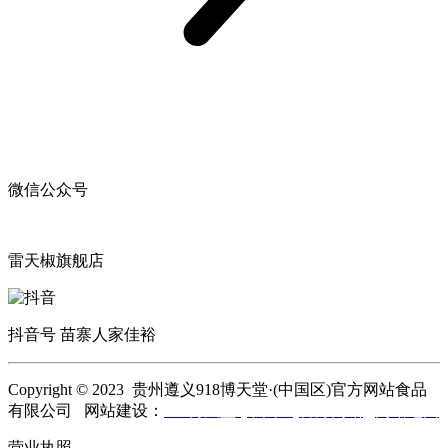
微信公众号
雷天椒旗舰店
抖音号 苗寨人家佳裕
Copyright © 2023 贵州遵义918博天堂·(中国区)官方网站食品
有限公司 网站建设：
918博天堂·(中国区)官方网站
网站地图
营业执照